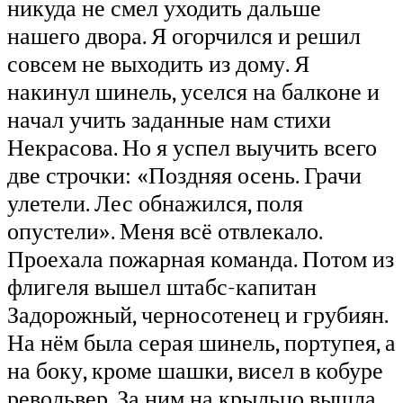
никуда не смел уходить дальше
нашего двора. Я огорчился и решил
совсем не выходить из дому. Я
накинул шинель, уселся на балконе и
начал учить заданные нам стихи
Некрасова. Но я успел выучить всего
две строчки: «Поздняя осень. Грачи
улетели. Лес обнажился, поля
опустели». Меня всё отвлекало.
Проехала пожарная команда. Потом из
флигеля вышел штабс-капитан
Задорожный, черносотенец и грубиян.
На нём была серая шинель, портупея, а
на боку, кроме шашки, висел в кобуре
револьвер. За ним на крыльцо вышла