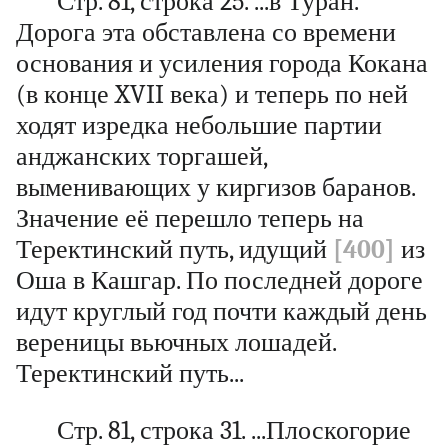
Стр. 81, строка 25. ...в Туран.
Дорога эта обставлена со времени
основания и усиления города Кокана
(в конце XVII века) и теперь по ней
ходят изредка небольшие партии
анджанских торгашей,
выменивающих у киргизов баранов.
Значение её перешло теперь на
Теректинский путь, идущий
[400]
из
Оша в Кашгар. По последней дороге
идут круглый год почти каждый день
вереницы вьючных лошадей.
Теректинский путь...
Стр. 81, строка 31. ...Плоскогорие