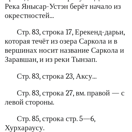
Река Янысар-Устэн берёт начало из
окрестностей...
Стр. 83, строка 17, Ерекенд-дарьи,
которая течёт из озера Саркола и в
вершинах носит название Саркола и
Заравшан, и из реки Тынзап.
Стр. 83, строка 23, Аксу...
Стр. 83, строка 27, вм. правой — с
левой стороны.
Стр. 85, строка стр. 5—6,
Хурхараусу.