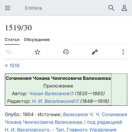
Enlitera
Открыть главное меню
Найти
Пользовательское меню
1519/30
Статья
Обсуждение
Язык
Следить
История
Править
Ещё
<
1519
Сочинения Чокана Чингисовича Валиханова
Приложение
Автор:
Чокан Валиханов
(1835—1865)
Редактор:
Н. И. Веселовский
(1848—1918)
Опубл.: 1904 · Источник:
Валиханов Ч. Ч.
Сочинения
Чокана Чингисовича Валиханова / под редакцией
Н. И. Веселовского. - Тип. Главного Управления