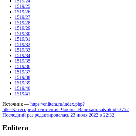
1519/24
1519/25
1519/26
1519/27
1519/28
1519/29
1519/30
1519/31
1519/32
1519/33
1519/34
1519/35
1519/36
1519/37
1519/38
1519/39
1519/40
1519/41
Источник —
https://enlitera.ru/index.php?
title=Категория:Сочинения_Чокана_Валиханова&oldid=3752
Последний раз редактировалась 23 июля 2022 в 22:32
Enlitera