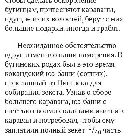
чтобы сделать оскорбление
бугинцам, притесняют караваны,
идущие из их волостей, берут с них
большие подарки, иногда и грабят.
Неожиданное обстоятельство
вдруг изменило наши намерения. В
бугинских родах был в это время
кокандский юз-баши (сотник),
присланный из Пишпека для
собирания зекета. Узнав о сборе
большего каравана, юз-баши с
шестью своими солдатами явился в
караван и потребовал, чтобы ему
1
заплатили полный зекет:
/
часть
40