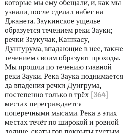
которые мы ему обещали, и, как мы
узнали, после сделал набег на
Джанета. Заукинское ущелье
образуется течением реки Зауки;
речки Заукучак, Кашкасу,
Дунгурума, впадающие в нее, также
течением своим образуют проходы.
Мы прошли по течению главной
реки Зауки. Река Заука поднимается
да впадения речки Дуигрума,
постепенно только в трёх
[364]
местах переграждается
поперечными мысами. Река в этих
местах течёт по широкой и ровной
долине, скаты гор покрыты густым