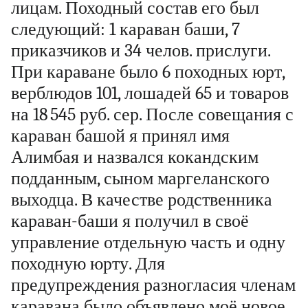
лицам. Походный состав его был
следующий: 1 караван баши, 7
приказчиков и 34 челов. прислуги.
При караване было 6 походных юрт,
верблюдов 101, лошадей 65 и товаров
на 18 545 руб. сер. После совещания с
караван башой я принял имя
Алимбая и назвался кокандским
подданным, сыном маргеланского
выходца. В качестве родственника
караван-баши я получил в своё
управление отдельную часть и одну
походную юрту. Для
предупреждения разногласия членам
каравана было объявлено моё новое