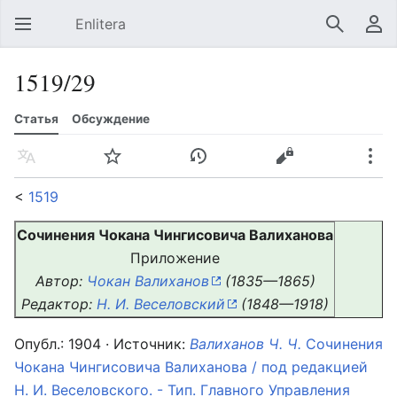
Enlitera
Открыть главное меню
Найти
Пользовательское меню
1519/29
Статья
Обсуждение
Язык
Следить
История
Править
Ещё
<
1519
Сочинения Чокана Чингисовича Валиханова
Приложение
Автор:
Чокан Валиханов
(1835—1865)
Редактор:
Н. И. Веселовский
(1848—1918)
Опубл.: 1904 · Источник:
Валиханов Ч. Ч.
Сочинения
Чокана Чингисовича Валиханова / под редакцией
Н. И. Веселовского. - Тип. Главного Управления