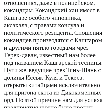
отношениях, даже в полицейском, —
кокандцам. Кокандский хан имеет в
Кашгаре особого чиновника,
аксакала, с правами консула и
политического резидента. Сношения
кокандцев производятся с Кашгаром
и другими пятью городами чрез
Терек-даван, известный нам более
под названием Кашгарской теснины.
Пути же, ведущие чрез Тянь-Шань с
долины Иссык-Куля и Текеса,
открыты китайцами исключительно
для пригона скота из Дикокаменных
орд. По этой причине нам для успеха
предприятия нужно было продать