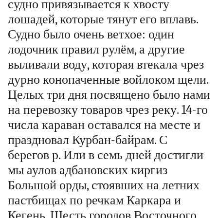
судно привязывается к хвосту
лошадей, которые тянут его вплавь.
Судно было очень ветхое: один
лодочник правил рулём, а другие
выливали воду, которая втекала чрез
дурно конопаченные войлоком щели.
Целых три дня посвящено было нами
на перевозку товаров чрез реку. 14-го
числа караван оставался на месте и
праздновал Курбан-байрам. С
берегов р. Или в семь дней достигли
мы аулов адбановских киргиз
Большой орды, стоявших на летних
пастбищах по речкам Каркара и
Кегень. Шесть городов Восточного