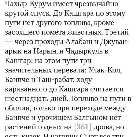
Чахыр-Курум имеет чрезвычайно
крутой спуск. До Кашгара по этому
пути нет другого топлива, кроме
засохшего помёта животных. Третий
— через проходы Алабаш и Джуван-
арык на Нарын, и Чадыркуль в
Кашгар; на этом пути три
значительных перевала: Улак-Кол,
Баипче и Таш-рабат; ходу
караванного до Кашгара считается
шестнадцать дней. Топливо на пути в
обилии, только при переходе между
Баипче и урочищем Балгыном нет
растений годных на
[361]
дрова, но
есть кизек. В нагории Сырт все три