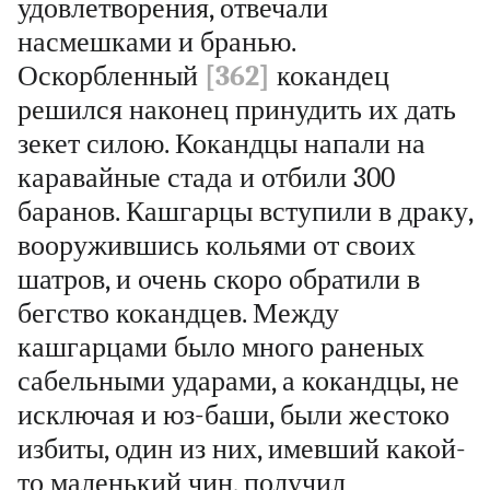
удовлетворения, отвечали
насмешками и бранью.
Оскорбленный
[362]
кокандец
решился наконец принудить их дать
зекет силою. Кокандцы напали на
каравайные стада и отбили 300
баранов. Кашгарцы вступили в драку,
вооружившись кольями от своих
шатров, и очень скоро обратили в
бегство кокандцев. Между
кашгарцами было много раненых
сабельными ударами, а кокандцы, не
исключая и юз-баши, были жестоко
избиты, один из них, имевший какой-
то маленький чин, получил