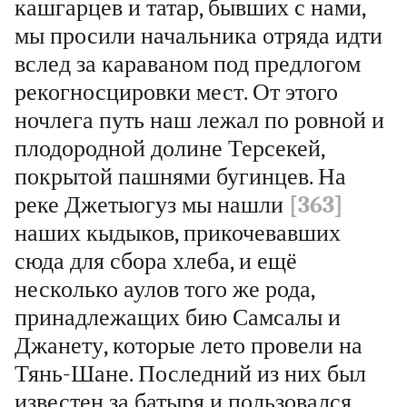
кашгарцев и татар, бывших с нами,
мы просили начальника отряда идти
вслед за караваном под предлогом
рекогносцировки мест. От этого
ночлега путь наш лежал по ровной и
плодородной долине Терсекей,
покрытой пашнями бугинцев. На
реке Джетыогуз мы нашли
[363]
наших кыдыков, прикочевавших
сюда для сбора хлеба, и ещё
несколько аулов того же рода,
принадлежащих бию Самсалы и
Джанету, которые лето провели на
Тянь-Шане. Последний из них был
известен за батыря и пользовался