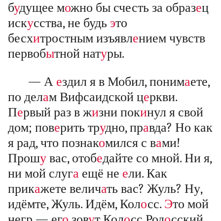
б
у
дущее м
о
жно бы счесть за образ
е
ц
иск
у
сства, не будь
э
то
бесх
и
тростным изъявл
е
нием чувств
первоб
ы
тной нат
у
ры.
— А
е
здил я в Мобил, поним
а
ете,
по дел
а
м Вифсаидской ц
е
ркви.
П
е
рвый раз в ж
и
зни пок
и
нул я свой
дом; пов
е
рить тр
у
дно, пр
а
вда? Но как
я рад, что познак
о
мился с в
а
ми!
Прош
у
вас, отоб
е
дайте со мной. Ни я,
ни мой слуг
а
ещё не
е
ли. Как
прик
а
жете велич
а
ть вас? Жуль? Ну,
идёмте, Жуль. Идём, Кол
о
сс.
Э
то мой
негр — ег
о
зов
у
т Кол
о
сс Род
о
сский.