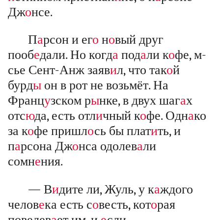
Дж
о
нсе.
П
а
рсон и ег
о
н
о
вый друг
пооб
е
дали. Но когд
а
под
а
ли к
о
фе, м-
сье Сент-Анж заяв
и
л, что так
о
й
бурд
ы
он в рот не возьмёт. На
Франц
у
зском р
ы
нке, в двух шаг
а
х
отс
ю
да, есть отл
и
чный к
о
фе. Одн
а
ко
за к
о
фе пришл
о
сь бы плат
и
ть, и
п
а
рсона Дж
о
нса одолев
а
ли
сомн
е
ния.
— В
и
дите ли, Жуль, у к
а
ждого
челов
е
ка есть с
о
весть, кот
о
рая
повелев
а
ет им, и
е
сли...