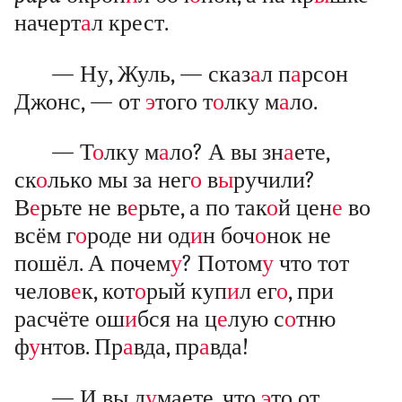
начерт
а
л крест.
— Ну, Жуль, — сказ
а
л п
а
рсон
Джонс, — от
э
того т
о
лку м
а
ло.
— Т
о
лку м
а
ло? А вы зн
а
ете,
ск
о
лько мы за нег
о
в
ы
ручили?
В
е
рьте не в
е
рьте, а по так
о
й цен
е
во
всём г
о
роде ни од
и
н боч
о
нок не
пошёл. А почем
у
? Потом
у
что тот
челов
е
к, кот
о
рый куп
и
л ег
о
, при
расчёте ош
и
бся на ц
е
лую с
о
тню
ф
у
нтов. Пр
а
вда, пр
а
вда!
— И вы д
у
маете, что
э
то от