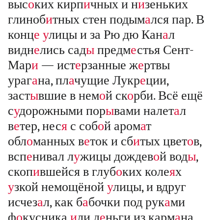
выс
о
ких кирп
и
чных и н
и
зеньких
глиноб
и
тных стен подым
а
лся пар. В
конц
е
у
лицы и за Рю дю Кан
а
л
видн
е
лись сад
ы
предм
е
стья Сент-
Мар
и
— ист
е
рзанные ж
е
ртвы
ураг
а
на, пл
а
чущие Лукр
е
ции,
заст
ы
вшие в нем
о
й ск
о
рби. Всё ещё
с
у
дорожными пор
ы
вами налет
а
л
в
е
тер, нес
я
с соб
о
й аром
а
т
обл
о
манных в
е
ток и сб
и
тых цвет
о
в,
всп
е
нивал л
у
жицы дождев
о
й вод
ы
,
скоп
и
вшейся в глуб
о
ких коле
я
х
у
зкой немощёной
у
лицы, и вдруг
исчез
а
л, как б
а
бочки под рук
а
ми
ф
о
кусника
и
ли д
е
ньги из карм
а
на