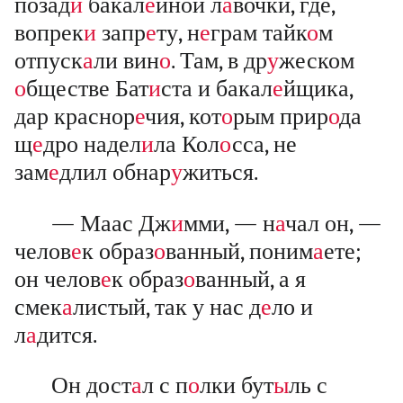
позад
и
бакал
е
йной л
а
вочки, где,
вопрек
и
запр
е
ту, н
е
грам тайк
о
м
отпуск
а
ли вин
о
. Там, в др
у
жеском
о
бществе Бат
и
ста и бакал
е
йщика,
дар краснор
е
чия, кот
о
рым прир
о
да
щ
е
дро надел
и
ла Кол
о
сса, не
зам
е
длил обнар
у
житься.
— Маас Дж
и
мми, — н
а
чал он, —
челов
е
к образ
о
ванный, поним
а
ете;
он челов
е
к образ
о
ванный, а я
смек
а
листый, так у нас д
е
ло и
л
а
дится.
Он дост
а
л с п
о
лки бут
ы
ль с