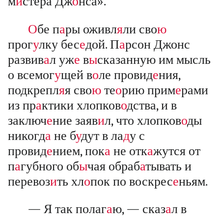
м
и
стера Дж
о
нса».
О
бе п
а
ры оживл
я
ли сво
ю
прог
у
лку бес
е
дой. П
а
рсон Джонс
развив
а
л уж
е
в
ы
сказанную им мысль
о всемог
у
щей в
о
ле провид
е
ния,
подкрепл
я
я сво
ю
те
о
рию прим
е
рами
из пр
а
ктики хлопков
о
дства, и в
заключ
е
ние заяв
и
л, что хлопков
о
ды
никогд
а
не б
у
дут в ла
д
у с
провид
е
нием, пок
а
не отк
а
жутся от
п
а
губного об
ы
чая обраб
а
тывать и
перевоз
и
ть хл
о
пок по воскрес
е
ньям.
— Я так полаг
а
ю, — сказ
а
л в