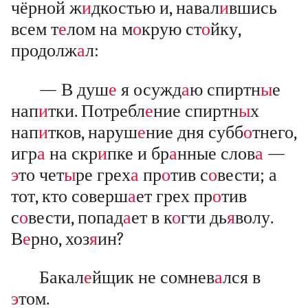
чёрной ж
и
дкостью и, навал
и
вшись
всем т
е
лом на м
о
крую ст
о
йку,
продолж
а
л:
— В душ
е
я осужд
а
ю спиртн
ы
е
нап
и
тки. Потребл
е
ние спиртн
ы
х
нап
и
тков, наруш
е
ние дня субб
о
тнего,
игр
а
на скр
и
пке и бр
а
нные слов
а
—
э
то чет
ы
ре грех
а
пр
о
тив с
о
вести; а
тот, кто соверш
а
ет грех пр
о
тив
с
о
вести, попад
а
ет в к
о
гти дь
я
волу.
В
е
рно, хоз
я
ин?
Бакал
е
йщик не сомнев
а
лся в
э
том.