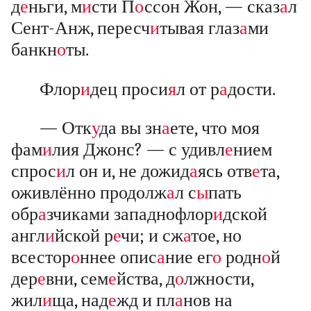
д
е
ньги, м
и
сти П
о
ссон Жон, — сказ
а
л
Сент-Анж, пересч
и
тывая глаз
а
ми
банкн
о
ты.
Флор
и
дец проси
я
л от р
а
дости.
— Отк
у
да вы зн
а
ете, что моя
фам
и
лия Джонс? — с удивл
е
нием
спрос
и
л он и, не дожид
а
ясь отв
е
та,
оживлённо продолж
а
л с
ы
пать
обр
а
зчиками западнофлор
и
дской
англ
и
йской р
е
чи; и сж
а
тое, но
всестор
о
ннее опис
а
ние ег
о
родн
о
й
дер
е
вни, сем
е
йства, д
о
лжности,
жил
и
ща, над
е
жд и пл
а
нов на