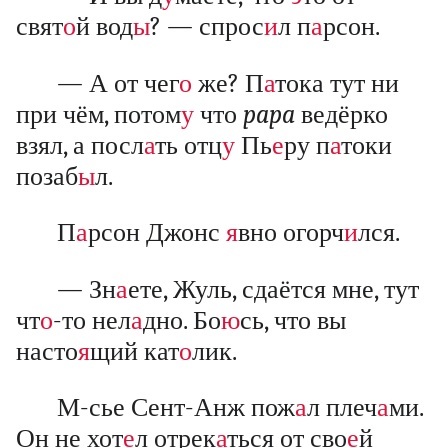
свят
о
й вод
ы
? — спрос
и
л п
а
рсон.
— А от чег
о
же? П
а
тока тут ни
при чём, потом
у
что
papa
ведёрко
взял, а посл
а
ть отц
у
Пь
е
ру п
а
токи
позаб
ы
л.
П
а
рсон Джонс
я
вно огорч
и
лся.
— Зн
а
ете, Жуль, сдаётся мне, тут
чт
о
-то нел
а
дно. Бо
ю
сь, что вы
насто
я
щий кат
о
лик.
М-сье Сент-Анж пож
а
л плеч
а
ми.
Он не хот
е
л отрек
а
ться от сво
е
й