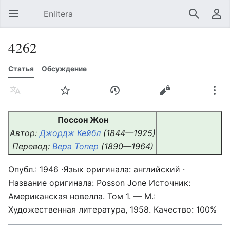
Enlitera
Открыть главное меню
Найти
Пользовательское меню
4262
Статья
Обсуждение
Язык
Следить
История
Править
Ещё
Поссон Жон
Автор:
Джордж Кейбл
(1844—1925)
Перевод:
Вера Топер
(1890—1964)
Опубл.: 1946 ·Язык оригинала: английский ·
Название оригинала: Posson Jone Источник:
Американская новелла. Том 1. — М.:
Художественная литература, 1958. Качество: 100%