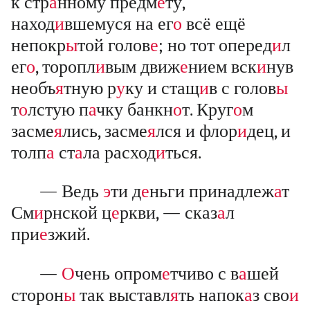
к стр
а
нному предм
е
ту,
наход
и
вшемуся на ег
о
всё ещё
непокр
ы
той голов
е
; но тот оперед
и
л
ег
о
, торопл
и
вым движ
е
нием вск
и
нув
необъ
я
тную р
у
ку и стащ
и
в с голов
ы
т
о
лстую п
а
чку банкн
о
т. Круг
о
м
засме
я
лись, засме
я
лся и флор
и
дец, и
толп
а
ст
а
ла расход
и
ться.
— Ведь
э
ти д
е
ньги принадлеж
а
т
См
и
рнской ц
е
ркви, — сказ
а
л
при
е
зжий.
—
О
чень опром
е
тчиво с в
а
шей
сторон
ы
так выставл
я
ть напок
а
з сво
и