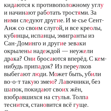
кид
а
ются к противопол
о
жному угл
у
и начин
а
ют раб
о
тать трост
я
ми. За
н
и
ми сл
е
дуют друг
и
е. И м-сье Сент-
Анж со сво
и
м слуг
о
й, и все кре
о
лы,
куб
и
нцы, исп
а
нцы, эмигр
а
нты из
Сан-Дом
и
нго и друг
и
е зев
а
ки
окрылен
ы
над
е
ждой — неуж
е
ли
др
а
ка? Он
и
брос
а
ются вперёд. С к
е
м-
нибудь прип
а
док? Из пере
у
лков
выбег
а
ют л
ю
ди. М
о
жет быть, уб
и
ли
во-о-т так
у
ю зме
ю
? Л
а
вочники, без
ш
а
пок, покид
а
ют сво
и
х жён,
взобр
а
вшихся на ст
у
лья. Толп
а
тесн
и
тся, стан
о
вится всё г
у
ще.