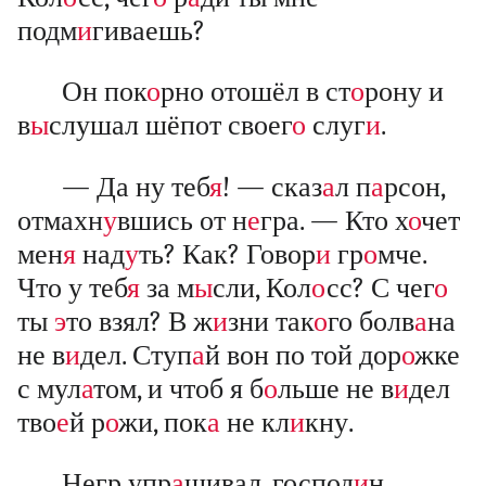
подм
и
гиваешь?
Он пок
о
рно отошёл в ст
о
рону и
в
ы
слушал шёпот своег
о
слуг
и
.
— Да ну теб
я
! — сказ
а
л п
а
рсон,
отмахн
у
вшись от н
е
гра. — Кто х
о
чет
мен
я
над
у
ть? Как? Говор
и
гр
о
мче.
Что у теб
я
за м
ы
сли, Кол
о
сс? С чег
о
ты
э
то взял? В ж
и
зни так
о
го болв
а
на
не в
и
дел. Ступ
а
й вон по той дор
о
жке
с мул
а
том, и чтоб я б
о
льше не в
и
дел
тво
е
й р
о
жи, пок
а
не кл
и
кну.
Негр упр
а
шивал, господ
и
н