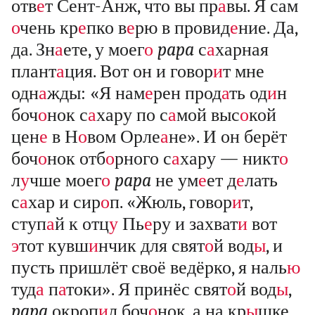
отв
е
т Сент-Анж, что вы пр
а
вы. Я сам
о
чень кр
е
пко в
е
рю в провид
е
ние. Да,
да. Зн
а
ете, у моег
о
papa
с
а
харная
плант
а
ция. Вот он и говор
и
т мне
одн
а
жды: «Я нам
е
рен прод
а
ть од
и
н
боч
о
нок с
а
хару по с
а
мой выс
о
кой
цен
е
в Н
о
вом Орле
а
не». И он берёт
боч
о
нок отб
о
рного с
а
хару — никт
о
л
у
чше моег
о
papa
не ум
е
ет д
е
лать
с
а
хар и сир
о
п. «Жюль, говор
и
т,
ступ
а
й к отц
у
Пь
е
ру и захват
и
вот
э
тот кувш
и
нчик для свят
о
й вод
ы
, и
пусть пришлёт своё ведёрко, я наль
ю
туд
а
п
а
токи». Я принёс свят
о
й вод
ы
,
papa
окроп
и
л боч
о
нок, а на кр
ы
шке