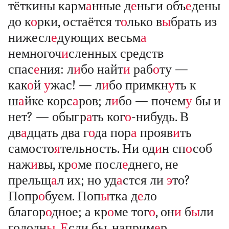
тёткины карм
а
нные д
е
ньги объ
е
дены
до к
о
рки, остаётся т
о
лько в
ы
брать из
нижесл
е
дующих весьм
а
немногоч
и
сленных средств
спас
е
ния: л
и
бо найт
и
раб
о
ту —
как
о
й
у
жас! — л
и
бо примкн
у
ть к
ш
а
йке корс
а
ров; л
и
бо — почем
у
бы и
нет? — обыгр
а
ть ког
о
-нибудь. В
дв
а
дцать два г
о
да пор
а
прояв
и
ть
самосто
я
тельность. Ни од
и
н сп
о
соб
наж
и
вы, кр
о
ме посл
е
днего, не
прельщ
а
л их; но уд
а
стся ли
э
то?
Попр
о
буем. Поп
ы
тка д
е
ло
благор
о
дное; а кр
о
ме тог
о
, он
и
б
ы
ли
голодн
ы
.
Е
сли бы, наприм
е
р,