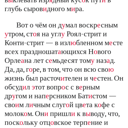
глубь сыров
и
дного м
и
ра.
Вот о чём он д
у
мал воскр
е
сным
у
тром, ст
о
я на угл
у
Роял-стрит и
Конти-стрит — в изл
ю
бленном м
е
сте
всех праздношат
а
ющихся Н
о
вого
Орле
а
на лет с
е
мьдесят том
у
наз
а
д.
Да, да, г
о
ре, в том, что он всю сво
ю
жизнь был расточ
и
телен и ч
е
стен. Он
обсуд
и
л
э
тот вопр
о
с с в
е
рным
др
у
гом и нап
е
рсником Бат
и
стом —
сво
и
м л
и
чным слуг
о
й цв
е
та к
о
фе с
молок
о
м. Он
и
пришл
и
к в
ы
воду, что,
поск
о
льку отц
о
вское терп
е
ние и