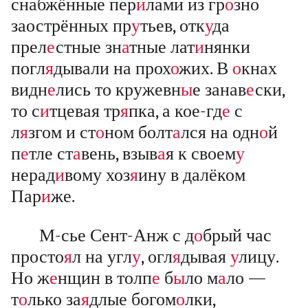
снабжённые пер
и
лами из гр
о
зно
заострённых пр
у
тьев, отк
у
да
прел
е
стные зн
а
тные лат
и
нянки
погл
я
дывали на прох
о
жих. В
о
кнах
видн
е
лись то кружевн
ы
е занав
е
ски,
то с
и
тцевая тр
я
пка, а кое-гд
е
с
л
я
згом и ст
о
ном болт
а
лся на одн
о
й
п
е
тле ст
а
вень, взыв
а
я к своем
у
нерад
и
вому хоз
я
ину в далёком
Пар
и
же.
М-сье Сент-Анж с д
о
брый час
просто
я
л на угл
у
, огл
я
дывая
у
лицу.
Но ж
е
нщин в толп
е
б
ы
ло м
а
ло —
т
о
лько за
я
длые богом
о
лки,