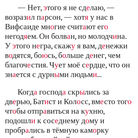
— Нет,
э
того я не сд
е
лаю, —
возраз
и
л п
а
рсон, — хот
я
у нас в
Вифсаиде мн
о
гие счит
а
ют ег
о
негод
я
ем. Он болв
а
н, но молодч
и
на.
У
э
того н
е
гра, скаж
у
я вам, д
е
нежки
в
о
дятся, бо
ю
сь, б
о
льше д
е
нег, чем
благоч
е
стия. Ч
у
ет моё с
е
рдце, что он
зн
а
ется с дурн
ы
ми людьм
и
...
Когд
а
господ
а
скр
ы
лись за
дв
е
рью, Бат
и
ст и Кол
о
сс, вм
е
сто тог
о
чт
о
бы отпр
а
виться на к
у
хню,
подошл
и
к сос
е
днему д
о
му и
пробр
а
лись в тёмную кам
о
рку