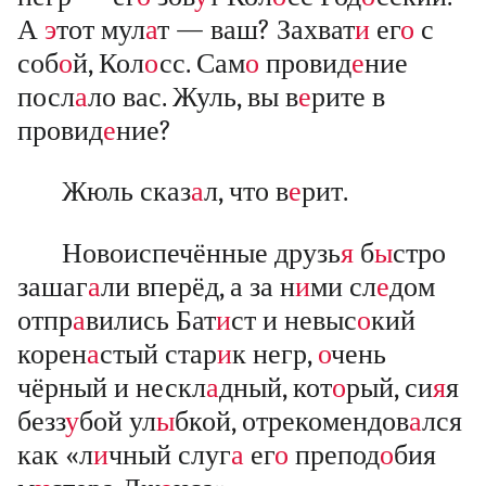
А
э
тот мул
а
т — ваш? Захват
и
ег
о
с
соб
о
й, Кол
о
сс. Сам
о
провид
е
ние
посл
а
ло вас. Жуль, вы в
е
рите в
провид
е
ние?
Жюль сказ
а
л, что в
е
рит.
Новоиспечённые друзь
я
б
ы
стро
зашаг
а
ли вперёд, а за н
и
ми сл
е
дом
отпр
а
вились Бат
и
ст и невыс
о
кий
корен
а
стый стар
и
к негр,
о
чень
чёрный и нескл
а
дный, кот
о
рый, си
я
я
безз
у
бой ул
ы
бкой, отрекомендов
а
лся
как «л
и
чный слуг
а
ег
о
препод
о
бия