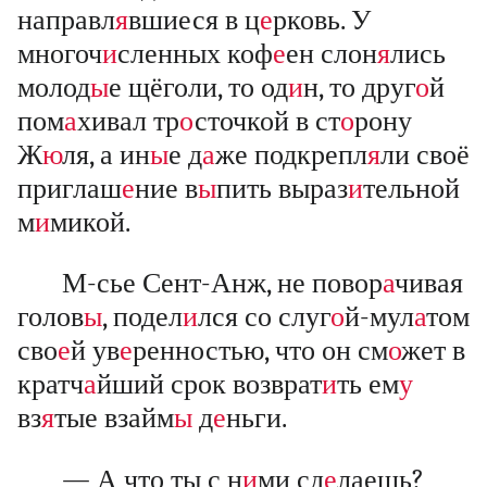
направл
я
вшиеся в ц
е
рковь. У
многоч
и
сленных коф
е
ен слон
я
лись
молод
ы
е щёголи, то од
и
н, то друг
о
й
пом
а
хивал тр
о
сточкой в ст
о
рону
Ж
ю
ля, а ин
ы
е д
а
же подкрепл
я
ли своё
приглаш
е
ние в
ы
пить выраз
и
тельной
м
и
микой.
М-сье Сент-Анж, не повор
а
чивая
голов
ы
, подел
и
лся со слуг
о
й-мул
а
том
сво
е
й ув
е
ренностью, что он см
о
жет в
кратч
а
йший срок возврат
и
ть ем
у
вз
я
тые взайм
ы
д
е
ньги.
— А что ты с н
и
ми сд
е
лаешь?