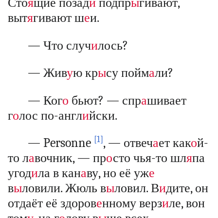
Сто
я
щие позад
и
подпр
ы
гивают,
выт
я
гивают ш
е
и.
— Что случ
и
лось?
— Жив
у
ю кр
ы
су пойм
а
ли?
— Ког
о
бьют? — спр
а
шивает
г
о
лос по-англ
и
йски.
[1]
— Personne
, — отвеч
а
ет как
о
й-
то л
а
вочник, — пр
о
сто чья-то шл
я
па
угод
и
ла в кан
а
ву, но её уж
е
в
ы
ловили. Жюль в
ы
ловил. В
и
дите, он
отдаёт её здоров
е
нному верз
и
ле, вон