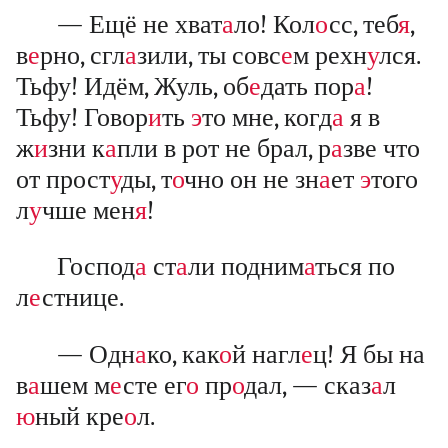
— Ещё не хват
а
ло! Кол
о
сс, теб
я
,
в
е
рно, сгл
а
зили, ты совс
е
м рехн
у
лся.
Тьфу! Идём, Жуль, об
е
дать пор
а
!
Тьфу! Говор
и
ть
э
то мне, когд
а
я в
ж
и
зни к
а
пли в рот не брал, р
а
зве что
от прост
у
ды, т
о
чно он не зн
а
ет
э
того
л
у
чше мен
я
!
Господ
а
ст
а
ли подним
а
ться по
л
е
стнице.
— Одн
а
ко, как
о
й нагл
е
ц! Я бы на
в
а
шем м
е
сте ег
о
пр
о
дал, — сказ
а
л
ю
ный кре
о
л.