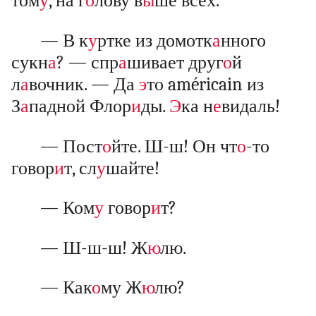
том
у
, на г
о
лову в
ы
ше всех.
— В к
у
ртке из домотк
а
нного
сукн
а
? — спр
а
шивает друг
о
й
л
а
вочник. — Да
э
то américain из
З
а
падной Флор
и
ды.
Э
ка н
е
видаль!
— Пост
о
йте. Ш-ш! Он чт
о
-то
говор
и
т, сл
у
шайте!
— Ком
у
говор
и
т?
— Ш-ш-ш! Ж
ю
лю.
— Как
о
му Ж
ю
лю?