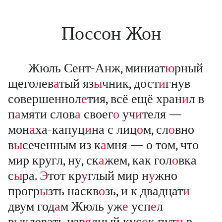
Поссон Жон
Жюль Сент-Анж, миниат
ю
рный
щеголев
а
тый яз
ы
чник, дост
и
гнув
совершеннол
е
тия, всё ещё хран
и
л в
п
а
мяти слов
а
своег
о
уч
и
теля —
мон
а
ха-капуц
и
на с лиц
о
м, сл
о
вно
в
ы
сеченным из к
а
мня — о том, что
мир кругл, ну, ск
а
жем, как гол
о
вка
с
ы
ра.
Э
тот кр
у
глый мир н
у
жно
прогр
ы
зть наскв
о
зь, и к двадцат
и
двум год
а
м Жюль уж
е
усп
е
л
в
ы
клевать изр
я
дный кус
о
к пут
и
в