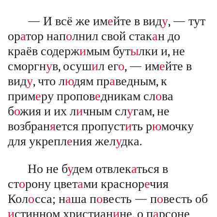
— И всё же им
е
йте в вид
у
, — тут
ор
а
тор нап
о
лнил свой стак
а
н до
краёв содерж
и
мым бут
ы
лки и, не
сморгн
у
в, осуш
и
л ег
о
, — им
е
йте в
вид
у
, что л
ю
дям пр
а
ведным, к
прим
е
ру пропов
е
дникам сл
о
ва
б
о
жия и их л
и
чным сл
у
гам, не
возбран
я
ется пропуст
и
ть р
ю
мочку
для укрепл
е
ния жел
у
дка.
Но не б
у
дем отвлек
а
ться в
ст
о
рону цвет
а
ми краснор
е
чия
Кол
о
сса; н
а
ша п
о
весть — п
о
весть об
и
стинном христиан
и
не, о п
а
рсоне