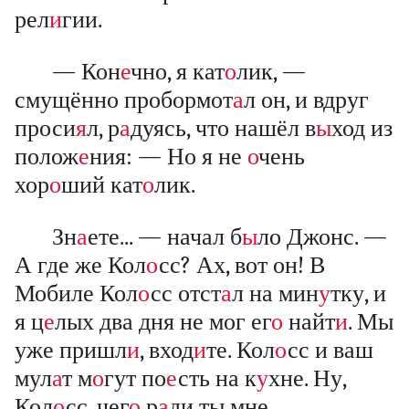
рел
и
гии.
— Кон
е
чно, я кат
о
лик, —
смущённо пробормот
а
л он, и вдруг
проси
я
л, р
а
дуясь, что нашёл в
ы
ход из
полож
е
ния: — Но я не
о
чень
хор
о
ший кат
о
лик.
Зн
а
ете... — начал б
ы
ло Джонс. —
А где же Кол
о
сс? Ах, вот он! В
Мобиле Кол
о
сс отст
а
л на мин
у
тку, и
я ц
е
лых два дня не мог ег
о
найт
и
. Мы
уже пришл
и
, вход
и
те. Кол
о
сс и ваш
мул
а
т м
о
гут по
е
сть на к
у
хне. Ну,
Кол
о
сс, чег
о
р
а
ди ты мне