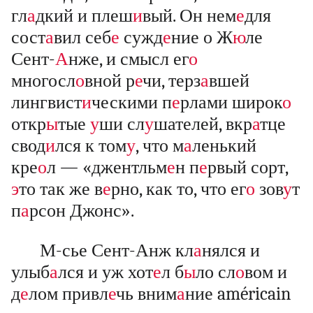
гл
а
дкий и плеш
и
вый. Он нем
е
для
сост
а
вил себ
е
сужд
е
ние о Ж
ю
ле
Сент-
А
нже, и смысл ег
о
многосл
о
вной р
е
чи, терз
а
вшей
лингвист
и
ческими п
е
рлами широк
о
откр
ы
тые
у
ши сл
у
шателей, вкр
а
тце
свод
и
лся к том
у
, что м
а
ленький
кре
о
л — «джентльм
е
н п
е
рвый сорт,
э
то так же в
е
рно, как то, что ег
о
зов
у
т
п
а
рсон Джонс».
М-сье Сент-Анж кл
а
нялся и
улыб
а
лся и уж хот
е
л б
ы
ло сл
о
вом и
д
е
лом привл
е
чь вним
а
ние américain