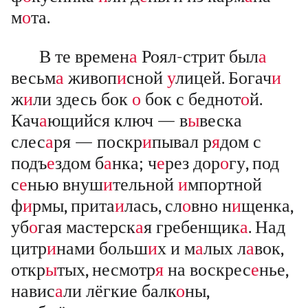
м
о
та.
В те времен
а
Роял-стрит был
а
весьм
а
живоп
и
сной
у
лицей. Богач
и
ж
и
ли здесь бок
о
бок с беднот
о
й.
Кач
а
ющийся ключ — в
ы
веска
слес
а
ря — поскр
и
пывал р
я
дом с
подъ
е
здом б
а
нка; ч
е
рез дор
о
гу, под
с
е
нью внуш
и
тельной
и
мпортной
ф
и
рмы, прита
и
лась, сл
о
вно н
и
щенка,
уб
о
гая мастерск
а
я гребенщик
а
. Над
цитр
и
нами больш
и
х и м
а
лых л
а
вок,
откр
ы
тых, несмотр
я
на воскрес
е
нье,
навис
а
ли лёгкие балк
о
ны,