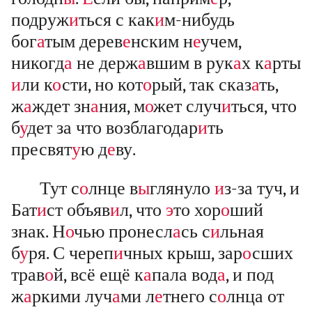
подруж
и
ться с как
и
м-нибудь
бог
а
тым дерев
е
нским н
е
учем,
никогд
а
не держ
а
вшим в рук
а
х к
а
рты
и
ли к
о
сти, но кот
о
рый, так сказ
а
ть,
ж
а
ждет зн
а
ния, м
о
жет случ
и
ться, что
б
у
дет за что возблагодар
и
ть
пресвят
у
ю д
е
ву.
Тут с
о
лнце в
ы
глянуло
и
з-за туч, и
Бат
и
ст объяв
и
л, что
э
то хор
о
ший
знак. Н
о
чью пронесл
а
сь с
и
льная
б
у
ря. С череп
и
чных крыш, зар
о
сших
трав
о
й, всё ещё к
а
пала вод
а
, и под
ж
а
ркими луч
а
ми л
е
тнего с
о
лнца от