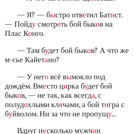
— Я? — б
ы
стро отв
е
тил Бат
и
ст.
— Пойд
у
смотр
е
ть бой бык
о
в на
Плас К
о
нго.
— Там б
у
дет бой бык
о
в? А что же
м-сье Кайет
а
но?
— У нег
о
всё в
ы
мокло под
дождём. Вм
е
сто ц
и
рка б
у
дет бой
бык
о
в, — не так, как всегд
а
, с
полуд
о
хлыми кл
я
чами, а бой т
и
гра с
б
у
йволом. Ни за что не пропущ
у
...
Вдруг н
е
сколько мужч
и
н