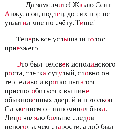
— Да замолч
и
те! Ж
ю
лю Сент-
А
нжу, а он, подл
е
ц, до сих пор не
уплат
и
л мне по счёту. Т
и
ше!
Теп
е
рь все усл
ы
шали г
о
лос
при
е
зжего.
Э
то был челов
е
к испол
и
нского
р
о
ста, слегк
а
сут
у
лый, сл
о
вно он
терпел
и
во и кр
о
тко пыт
а
лся
приспос
о
биться к вышин
е
обыкнов
е
нных двер
е
й и потолк
о
в.
Слож
е
нием он напомин
а
л бык
а
.
Лиц
о
явл
я
ло б
о
льше след
о
в
непог
о
ды, чем ст
а
рости, а лоб был