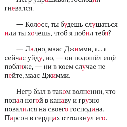
гн
е
вался.
— Кол
о
сс, ты б
у
дешь сл
у
шаться
и
ли ты х
о
чешь, чтоб я поб
и
л теб
я
?
— Л
а
дно, маас Дж
и
мми, я... я
сейч
а
с уйд
у
, но, — он подошёл ещё
побл
и
же, — ни в коем сл
у
чае не
п
е
йте, маас Дж
и
мми.
Негр был в так
о
м волн
е
нии, что
поп
а
л ног
о
й в кан
а
ву и гр
у
зно
повал
и
лся на своег
о
господ
и
на.
П
а
рсон в сердц
а
х оттолкн
у
л ег
о
.