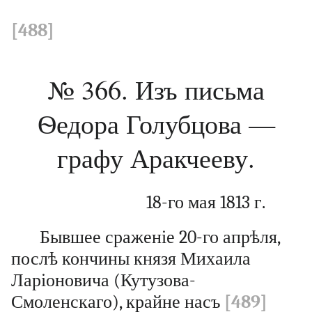
[488]
№ 366. Изъ письма
Ѳедора Голубцова —
графу Аракчееву.
18-го мая 1813 г.
Бывшее сраженіе 20-го апрѣля,
послѣ кончины князя Михаила
Ларіоновича (Кутузова-
Смоленскаго), крайне насъ
[489]