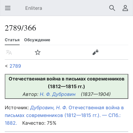
Enlitera
Открыть главное меню
Найти
Пользовательское меню
2789/366
Статья
Обсуждение
Язык
Следить
История
Править
Ещё
<
2789
Отечественная война в письмах современников
(1812—1815 гг.)
Автор:
Н. Ф. Дубровин
(1837—1904)
Источник:
Дубровин, Н. Ф.
Отечественная война в
письмах современников (1812—1815 гг.). — СПб.:
1882.
Качество: 75%