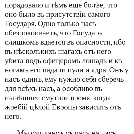
порадовало и тѣмъ еще болѣе, что
оно было въ присутствіи самого
Государя. Одно только насъ
обезпокоиваетъ, что Государь
слишкомъ вдается въ опасности, ибо
въ нѣсколькихъ шагахъ отъ него
убита подъ офицеромъ лошадь и къ
ногамъ его падали пули и ядра. Онъ у
насъ одинъ, ему нужно себя сберечь
для всѣхъ насъ, а особливо въ
нынѣшнее смутное время, когда
жребій цѣлой Европы зависитъ отъ
него.
Мы ожидаемъ съ часу на часъ