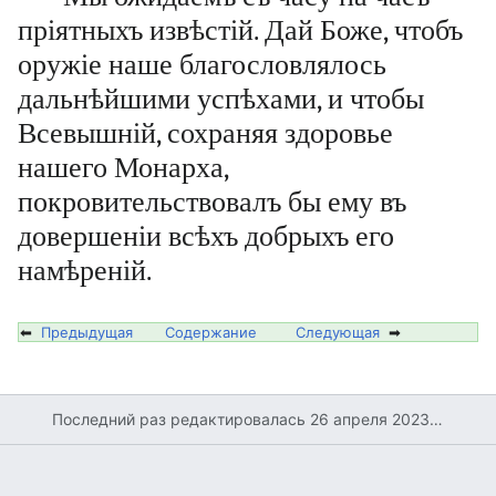
пріятныхъ извѣстій. Дай Боже, чтобъ
оружіе наше благословлялось
дальнѣйшими успѣхами, и чтобы
Всевышній, сохраняя здоровье
нашего Монарха,
покровительствовалъ бы ему въ
довершеніи всѣхъ добрыхъ его
намѣреній.
⬅
Предыдущая
Содержание
Следующая
➡
Последний раз редактировалась 26 апреля 2023 в 11:06