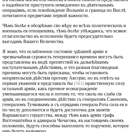
о надобности приступить немедленно къ дѣятельнымъ
операціямъ, если освобожденіе Волыніи и граница по Вислѣ
почитаются предметами первой важности.
Чѣмъ болѣе я обозрѣваю сію мѣру во всѣхъ политическихъ и
военныхъ ея отношеніяхъ, тѣмъ болѣе убѣждаюсь, что всякое
отлагательство въ исполненіи будетъ предосудительно
выгодамъ Вашего Величества.
Я знаю, что ослабленное состояніе здѣшней арміи и
чрезвычайная суровость теперешняго времени могутъ быть
представлены въ видѣ препятствій къ дальнѣйшимъ
наступательнымъ дѣйствіямъ, и что разныя благовидныя
причины могутъ быть пріисканы, чтобы остановить
непріятельскія дѣйствія противу Австріи; но въ отвѣтъ на
первыя уваженія я представилъ бы
[361]
нравственную силу
остальной арміи, какъ прочное вознагражденіе
уменьшившагося числа и потомъ то, что сколь ни слаба сія
армія, но въ соединенномъ дѣйствіи съ генераломъ Сакеномъ,
генераломъ Тучковымъ и съ отрядами генерала Рота сила ея и
по числу дополнится и будетъ достаточна для занятія
Варшавскаго герцогства, между тѣмъ какъ арміи графа
Витгенштейна и адмирала Чичагова, въ настоящемъ своемъ
положеніи, будутъ способны выполнить то порученіе, которое
имъ будетъ назначено.