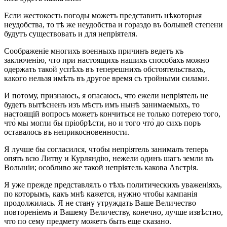
Если жестокость погоды можетъ представить нѣкоторыя
неудобства, то тѣ же неудобства и гораздо въ большей степени
будутъ существовать и для непріятеля.
Соображеніе многихъ военныхъ причинъ ведетъ къ
заключенію, что при настоящихъ нашихъ способахъ можно
одержать такой успѣхъ въ теперешнихъ обстоятельствахъ,
какого нельзя имѣть въ другое время съ тройными силами.
И потому, признаюсь, я опасаюсь, что ежели непріятель не
будетъ вытѣсненъ изъ мѣстъ имъ нынѣ занимаемыхъ, то
настоящій вопросъ можетъ кончиться не только потерею того,
что̀ мы могли бы пріобрѣсти, но и того что̀ до сихъ поръ
оставалось въ неприкосновенности.
Я лучше бы согласился, чтобы непріятель занималъ теперь
опять всю Литву и Курляндію, нежели одинъ шагъ земли въ
Волыніи; особливо же такой непріятель какова Австрія.
Я уже прежде представлялъ о тѣхъ политическихъ уваженіяхъ,
по которымъ, какъ мнѣ кажется, нужно чтобы кампанія
продолжилась. Я не стану утруждать Ваше Величество
повтореніемъ и Вашему Величеству, конечно, лучше извѣстно,
что по сему предмету можетъ быть еще сказано.