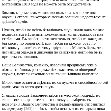
Метерниха 1810 года не можетъ быть осуществленъ.
Зимнимъ временемъ можно воспользоваться также для
обученія егерей, въ которыхъ весьма большой недостатокъ въ
здѣшней арміи.
Нужно, чтобы во всѣхъ баталіонахъ люди знали какъ можно
пользоваться мѣстнымъ положеніемъ, когда отряжаютъ ихъ
стрѣлками. Въ особенности желательно, чтобы въ каждомъ
баталіонѣ по одной ротѣ или чтобы въ каждой ротѣ по
нѣскольку человѣкъ къ тому пріучались. Можетъ быть, что
легчайшая одежда и движенія по свисткамъ могли-бъ быть
приняты съ пользою.
Ваше Величество, конечно, изволили предписать уже о
дѣятельнѣйшихъ распоряженіяхъ касательно піонерной
службы, нежели каковыя были въ нынѣшнюю кампанію.
Много еще остается сдѣлать; но съ духомъ и способностію сей
арміи можно всего достигнуть.
Я нашелъ лорда Тэрконеля здѣсь въ жестокой горячкѣ; но
теперь онъ поправляется — и потому я намѣренъ съ
позволенія Вашего Величества и фельдмаршала отправиться
къ адмиралу
[363]
съ тѣмъ, чтобы остаться въ его арміи пока