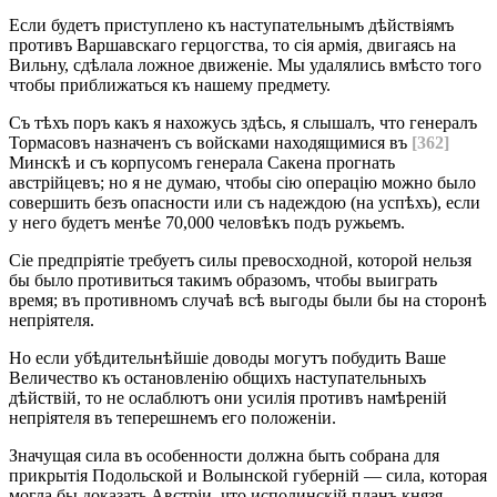
Если будетъ приступлено къ наступательнымъ дѣйствіямъ
противъ Варшавскаго герцогства, то сія армія, двигаясь на
Вильну, сдѣлала ложное движеніе. Мы удалялись вмѣсто того
чтобы приближаться къ нашему предмету.
Съ тѣхъ поръ какъ я нахожусь здѣсь, я слышалъ, что генералъ
Тормасовъ назначенъ съ войсками находящимися въ
[362]
Минскѣ и съ корпусомъ генерала Сакена прогнать
австрійцевъ; но я не думаю, чтобы сію операцію можно было
совершить безъ опасности или съ надеждою (на успѣхъ), если
у него будетъ менѣе 70,000 человѣкъ подъ ружьемъ.
Сіе предпріятіе требуетъ силы превосходной, которой нельзя
бы было противиться такимъ образомъ, чтобы выиграть
время; въ противномъ случаѣ всѣ выгоды были бы на сторонѣ
непріятеля.
Но если убѣдительнѣйшіе доводы могутъ побудить Ваше
Величество къ остановленію общихъ наступательныхъ
дѣйствій, то не ослаблютъ они усилія противъ намѣреній
непріятеля въ теперешнемъ его положеніи.
Значущая сила въ особенности должна быть собрана для
прикрытія Подольской и Волынской губерній — сила, которая
могла бы доказать Австріи, что исполинскій планъ князя