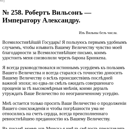
60]
№ 258. Робертъ Вильсонъ —
Императору Александру.
Изъ Вильны безъ числа.
Всемилостивѣйшій Государь! Я пользуюсь первымъ удобнымъ
случаемъ, чтобы изъявить Вашему Величеству чувство моей
благодарности за Всемилостивѣйшее письмо, коимъ
удостоить меня соизволили черезъ барона Бринкена.
Я всегда руководствовался истиннымъ усердіемъ къ пользамъ
Вашего Величества и всегда старался съ точностію доносить
Вашему Величеству о всѣхъ происшествіяхъ послѣдней
важной эпохи; но едва-ли смѣлъ ожидать совершеннаго
прощенія за тѣ высокомѣрныя мнѣнія, коими дерзалъ
утруждать Ваше Величество по неограниченному усердію.
Мнѣ остается только просить Ваше Величество о продолженіи
Вашего снисхожденія и чтобы погрѣшности ума не
относились на счетъ сердца, всегда преисполненнаго
ревностнѣйшею преданностію къ Вашему Величеству.
Въ письмѣ моемъ изъ Минска я имѣлъ смѣлость представлять