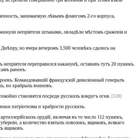
шенность, занимаемую лѣвымъ флангомъ 2-го корпуса,
рокинули непріятели штыками, овладѣли мѣстомъ сраженія и
 Днѣпру, но вчера вечеромъ 3,500 человѣкъ сдались на
ъ непріятеля переправился наканунѣ, оставивъ тутъ 20 пушекъ.
самъ раненъ.
ероевъ. Командовавшій французскій дивизіонный генералъ
хъ, но храбрыхъ воиновъ.
покойно становятся посреди русскихъ вокругъ огня.
[328]
ники патріотизма и храбрости русскихъ.
 артиллерійскихъ орудій, включая въ то число 112 пушекъ,
берніи, а количество взятыхъ повозокъ, ящиковъ, всякаго
хъ ящиковъ.