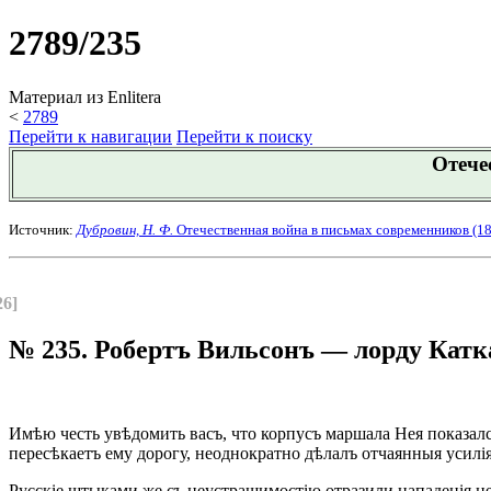
2789/235
Материал из Enlitera
<
2789
Перейти к навигации
Перейти к поиску
Отече
Источник:
Дубровин, Н. Ф.
Отечественная война в письмах современников (18
26]
№ 235. Робертъ Вильсонъ — лорду Катк
Имѣю честь увѣдомить васъ, что корпусъ маршала Нея показался
пересѣкаетъ ему дорогу, неоднократно дѣлалъ отчаянныя усилі
Русскіе штыками же съ неустрашимостію отразили нападенія не