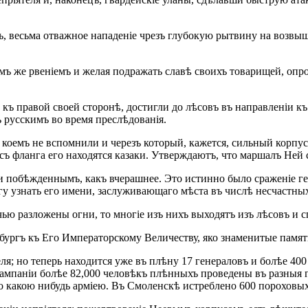
цъ, весьма отважное нападеніе чрезъ глубокую рытвину на возвы
ымъ же рвеніемъ и желая подражать славѣ своихъ товарищей, оп
 къ правой своей сторонѣ, достигли до лѣсовъ въ направленіи къ
ъ русскимъ во время преслѣдованія.
 коемъ не вспомнили и черезъ который, кажется, сильный корпус
 съ фланга его находятся казаки. Утверждаютъ, что маршалъ Ней 
и побѣжденнымъ, какъ вчерашнее. Это истинно было сраженіе г
гу узнать его имени, заслуживающаго мѣста въ числѣ несчастны
ю разложены огни, то многіе изъ нихъ выходятъ изъ лѣсовъ и с
бургъ къ Его Императорскому Величеству, яко знаменитые памят
ля; но теперь находится уже въ плѣну 17 генераловъ и болѣе 400
ампаніи болѣе 82,000 человѣкъ плѣнныхъ проведены въ разныя гу
бо какою нибудь арміею. Въ Смоленскѣ истреблено 600 пороховы