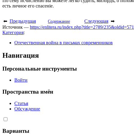
По сему исчисленію вы можете легко судить, милордъ, о полож
есть личное его спасеніе.
⬅
Предыдущая
Следующая
➡
Содержание
Источник —
https://enlitera.ru/index.php?title=2789/235&oldid=57
Категория
:
Отечественная война в письмах современников
Навигация
Персональные инструменты
Войти
Пространства имён
Статья
Обсуждение
Варианты