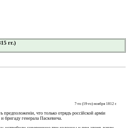
5 гг.)
7-го (19-го) ноября 1812 г.
ъ предположеніи, что только отрядъ россійской арміи
и бригаду генерала Паскевича.
ку, истребили совершенно три колонны и при этомъ взяли