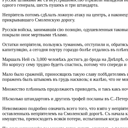
одного генерала, шесть пушекъ и три штандарта.
Непріятель потомъ сдѣлалъ ложную атаку на центръ, а наконе
прикрывавшаго Смоленскую дорогу.
Русскія войска, занимавшія сію позицію, одушевленныя таков
покрыли оное мертвыми тѣлами.
Остатки непріятеля, пользуясь туманомъ, отступили и, обратясь
капитуляцію, а сегодня поутру гораздо болѣе отдались въ плѣн
Маршалъ Ней съ 3,000 человѣкъ достигъ до брода на Днѣпрѣ, о
Но корпусу сему трудно будетъ спастись, потому что спереди и
Мало было сраженій, приносящихъ такую славу побѣдителямъ 
пораженъ былъ штыкомъ въ грудь насквозь; я жалѣю, что не мо
Множество плѣнныхъ продолжаютъ приводить, и такъ какъ ночь
Нѣсколько штандартовъ и другихъ трофей посланы въ С.-Петер
Невозможно подробно означить всего того, что взято у непріяте
оставленныхъ непріятелемъ на Смоленской дорогѣ. Съ начала к
имущества, превосходитъ всякія потери, испытанныя когда ли