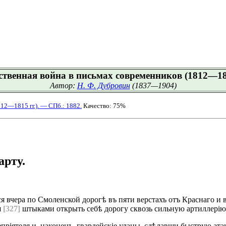
ственная война в письмах современников (1812—181
Автор:
Н. Ф. Дубровин
(1837—1904)
12—1815 гг.). — СПб.: 1882.
Качество: 75%
арту.
 вчера по Смоленской дорогѣ въ пяти верстахъ отъ Краснаго и в
я
[327]
штыками открыть себѣ дорогу сквозь сильную артиллерію 
пріятеля и, наконецъ, гвардейскіе уланы, сдѣлавши быструю ата