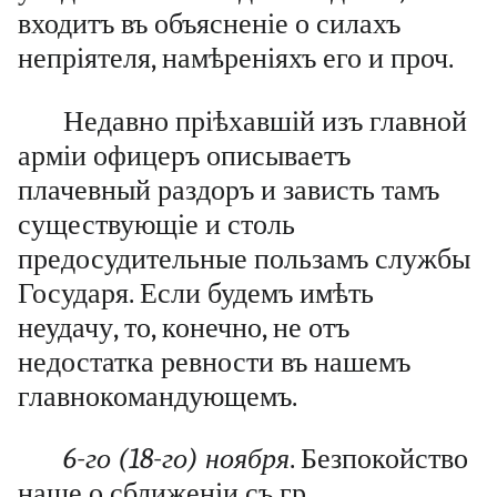
входитъ въ объясненіе о силахъ
непріятеля, намѣреніяхъ его и проч.
Недавно пріѣхавшій изъ главной
арміи офицеръ описываетъ
плачевный раздоръ и зависть тамъ
существующіе и столь
предосудительные пользамъ службы
Государя. Если будемъ имѣть
неудачу, то, конечно, не отъ
недостатка ревности въ нашемъ
главнокомандующемъ.
6-го (18-го) ноября
. Безпокойство
наше о сближеніи съ гр.