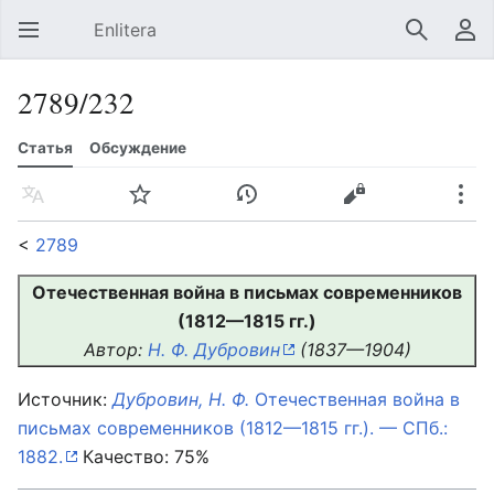
Enlitera
Открыть главное меню
Найти
Пользовательское меню
2789/232
Статья
Обсуждение
Язык
Следить
История
Править
Ещё
<
2789
Отечественная война в письмах современников
(1812—1815 гг.)
Автор:
Н. Ф. Дубровин
(1837—1904)
Источник:
Дубровин, Н. Ф.
Отечественная война в
письмах современников (1812—1815 гг.). — СПб.:
1882.
Качество: 75%