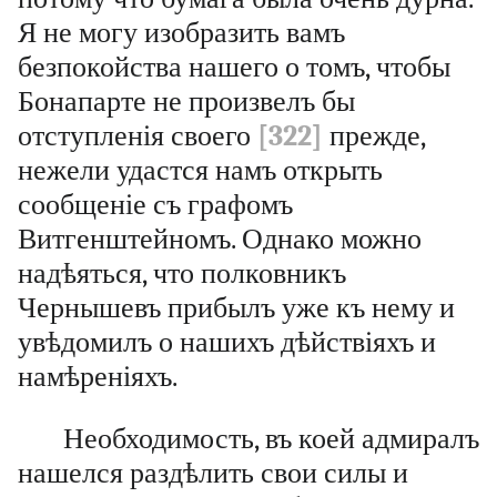
Я не могу изобразить вамъ
безпокойства нашего о томъ, чтобы
Бонапарте не произвелъ бы
отступленія своего
[322]
прежде,
нежели удастся намъ открыть
сообщеніе съ графомъ
Витгенштейномъ. Однако можно
надѣяться, что полковникъ
Чернышевъ прибылъ уже къ нему и
увѣдомилъ о нашихъ дѣйствіяхъ и
намѣреніяхъ.
Необходимость, въ коей адмиралъ
нашелся раздѣлить свои силы и