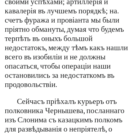
своими успѣхами; артиллерія и
кавалерія въ лучшемъ порядкѣ; на.
счетъ фуража и провіанта мы были
пріятно обмануты, думая что будемъ
терпѣть въ оныхъ большой
недостатокъ, между тѣмъ какъ нашли
всего въ изобиліи и не должны
опасаться, чтобы операціи наши
остановились за недостаткомъ въ
продовольствіи.
Сейчасъ пріѣхалъ курьеръ отъ
полковника Чернышева, посланнаго
изъ Слонима съ казацкимъ полкомъ
для развѣдыванія о непріятелѣ, о