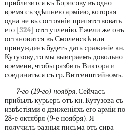
приблизится къ Борисову въ одно
время съ здѣшнею арміею, которая
одна не въ состояніи препятствовать
его
[324]
отступленію. Ежели же онъ
остановится въ Смоленскѣ или
принужденъ будетъ дать сраженіе кн.
Кутузову, то мы выиграемъ довольно
времени, чтобы разбить Виктора и
соединиться съ гр. Витгенштейномъ.
7-го (19-го) ноября
. Сейчасъ
прибылъ курьеръ отъ кн. Кутузова съ
извѣстіями о движеніяхъ его арміи по
28-е октября (9-е ноября). Я
получилъ разныя письма отъ сира