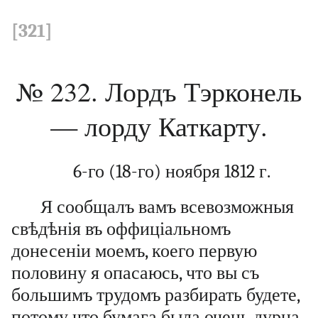
[321]
№ 232. Лордъ Тэрконель
— лорду Каткарту.
6-го (18-го) ноября 1812 г.
Я сообщалъ вамъ всевозможныя
свѣдѣнія въ оффиціальномъ
донесеніи моемъ, коего первую
половину я опасаюсь, что вы съ
большимъ трудомъ разбирать будете,
потому что бумага была очень дурна.