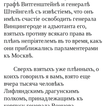
графѣ Витгенштейнѣ и генералѣ
Штейнгелѣ съ извѣстіемъ, что онъ
имѣлъ счастіе освободить генерала
Винцингероде и адъютанта его,
взятыхъ противу всякаго права въ
плѣнъ непріятелемъ въ то время, какъ
они приближались парламентерами
къ Москвѣ.
Сверхъ взятыхъ уже плѣнныхъ, о
коихъ говорилъ я вамъ, взято еще
вчера тысяча человѣкъ
Лифляндскимъ драгунскимъ
полкомъ, принадлежащимъ къ
корпусу генерала Воинова.