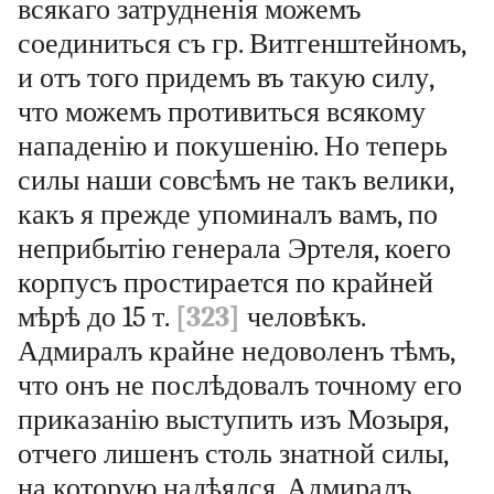
всякаго затрудненія можемъ
соединиться съ гр. Витгенштейномъ,
и отъ того придемъ въ такую силу,
что можемъ противиться всякому
нападенію и покушенію. Но теперь
силы наши совсѣмъ не такъ велики,
какъ я прежде упоминалъ вамъ, по
неприбытію генерала Эртеля, коего
корпусъ простирается по крайней
мѣрѣ до 15 т.
[323]
человѣкъ.
Адмиралъ крайне недоволенъ тѣмъ,
что онъ не послѣдовалъ точному его
приказанію выступить изъ Мозыря,
отчего лишенъ столь знатной силы,
на которую надѣялся. Адмиралъ