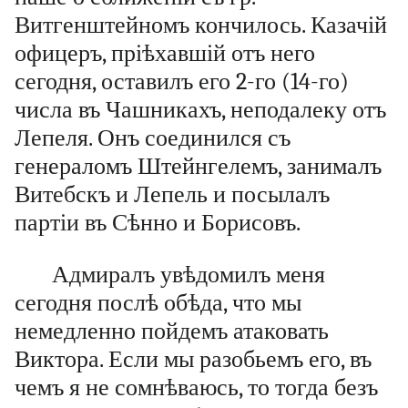
Витгенштейномъ кончилось. Казачій
офицеръ, пріѣхавшій отъ него
сегодня, оставилъ его 2-го (14-го)
числа въ Чашникахъ, неподалеку отъ
Лепеля. Онъ соединился съ
генераломъ Штейнгелемъ, занималъ
Витебскъ и Лепель и посылалъ
партіи въ Сѣнно и Борисовъ.
Адмиралъ увѣдомилъ меня
сегодня послѣ обѣда, что мы
немедленно пойдемъ атаковать
Виктора. Если мы разобьемъ его, въ
чемъ я не сомнѣваюсь, то тогда безъ