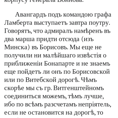
Авангардъ подъ командою графа
Ламберта выступаетъ завтра поутру.
Говорятъ, что адмиралъ намѣренъ въ
два марша придти отсюда (изъ
Минска) въ Борисовъ. Мы еще не
получили ни малѣйшаго извѣстія о
приближеніи Бонапарте и не знаемъ
еще пойдетъ ли онъ по Борисовской
или по Витебской дорогѣ. Чѣмъ
скорѣе мы съ гр. Витгенштейномъ
соединиться можемъ, тѣмъ лучше,
ибо по всѣмъ разсчетамъ непріятель,
если не остановится на дорогѣ, то