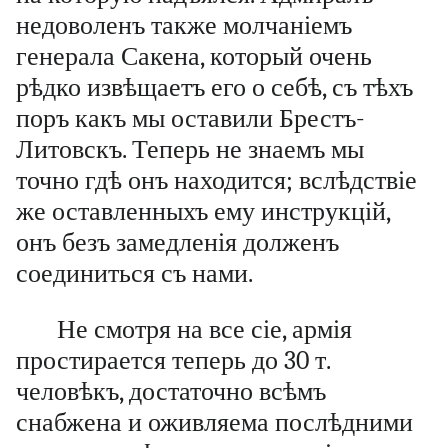
недоволенъ также молчаніемъ
генерала Сакена, который очень
рѣдко извѣщаетъ его о себѣ, съ тѣхъ
поръ какъ мы оставили Брестъ-
Литовскъ. Теперь не знаемъ мы
точно гдѣ онъ находится; вслѣдствіе
же оставленныхъ ему инструкцій,
онъ безъ замедленія долженъ
соединиться съ нами.
Не смотря на все сіе, армія
простирается теперь до 30 т.
человѣкъ, достаточно всѣмъ
снабжена и оживляема послѣдними