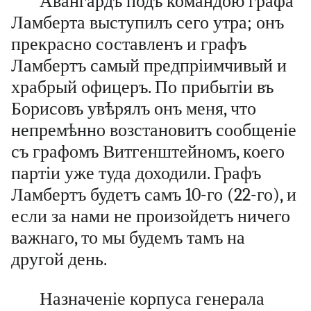
Авангардъ подъ командою графа
Ламберта выступилъ сего утра; онъ
прекрасно составленъ и графъ
Ламбертъ самый предпріимчивый и
храбрый офицеръ. По прибытіи въ
Борисовъ увѣрялъ онъ меня, что
непремѣнно возстановитъ сообщеніе
съ графомъ Витгенштейномъ, коего
партіи уже туда доходили. Графъ
Ламбертъ будетъ самъ 10-го (22-го), и
если за нами не произойдетъ ничего
важнаго, то мы будемъ тамъ на
другой день.
Назначеніе корпуса генерала