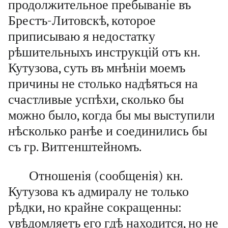
продолжительное пребываніе въ
Брестъ-Литовскѣ, которое
приписываю я недостатку
рѣшительныхъ инструкцій отъ кн.
Кутузова, суть въ мнѣніи моемъ
причины не столько надѣяться на
счастливые успѣхи, сколько бы
можно было, когда бы мы выступили
нѣсколько ранѣе и соединились бы
съ гр. Витгенштейномъ.
Отношенія (сообщенія) кн.
Кутузова къ адмиралу не только
рѣдки, но крайне сокращенны:
увѣдомляетъ его гдѣ находится, но не