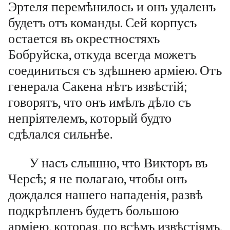
Эртеля перемѣнилось и онъ удаленъ
будетъ отъ команды. Сей корпусъ
остается въ окрестностяхъ
Бобруйска, откуда всегда можетъ
соединиться съ здѣшнею арміею. Отъ
генерала Сакена нѣтъ извѣстій;
говорятъ, что онъ имѣлъ дѣло съ
непріятелемъ, который будто
сдѣлался сильнѣе.
У насъ слышно, что Викторъ въ
Черсѣ; я не полагаю, чтобы онъ
дождался нашего нападенія, развѣ
подкрѣпленъ будетъ большою
арміею, которая, по всѣмъ извѣстіямъ,