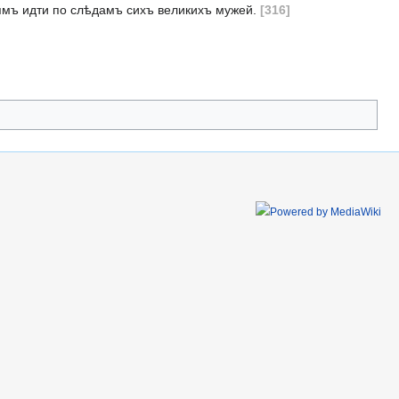
іямъ идти по слѣдамъ сихъ великихъ мужей.
[316]