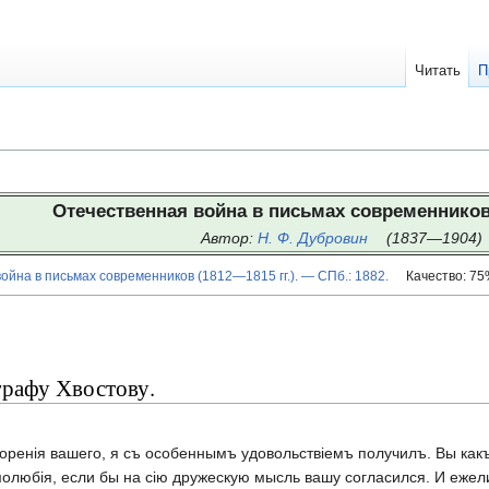
Читать
П
Отечественная война в письмах современников 
Автор:
Н. Ф. Дубровин
(1837—1904)
йна в письмах современников (1812—1815 гг.). — СПб.: 1882.
Качество: 7
графу Хвостову.
творенія вашего, я съ особеннымъ удовольствіемъ получилъ. Вы к
олюбія, если бы на сію дружескую мысль вашу согласился. И ежел