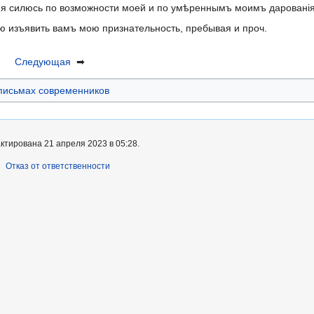
 что я силюсь по возможности моей и по умѣреннымъ моимъ дарован
 изъявить вамъ мою признательность, пребывая и проч.
Следующая
➡
 письмах современников
ктирована 21 апреля 2023 в 05:28.
Отказ от ответственности