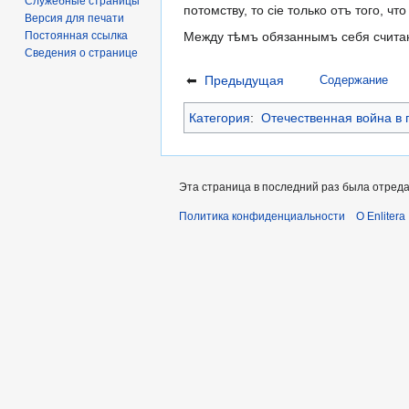
Служебные страницы
потомству, то сіе только отъ того,
Версия для печати
Постоянная ссылка
Между тѣмъ обязаннымъ себя считаю
Сведения о странице
⬅
Предыдущая
Содержание
Категория
:
Отечественная война в
Эта страница в последний раз была отреда
Политика конфиденциальности
О Enlitera