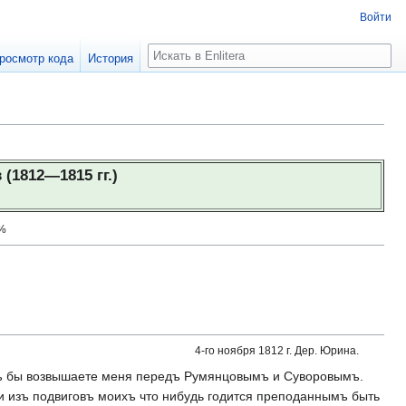
Войти
Поиск
росмотр кода
История
(1812—1815 гг.)
5%
4-го ноября 1812 г. Дер. Юрина.
акъ бы возвышаете меня передъ Румянцовымъ и Суворовымъ.
и изъ подвиговъ моихъ что нибудь годится преподаннымъ быть