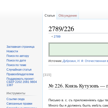
Статья
Обсуждение
2789/226
<
2789
Перейти
Перейти
Заглавная страница
к
к
Новости
навигации
поиску
Поиск по автору
Поиск по дате
Источник:
Дубровин, Н. Ф.
Отечественная во
Поиск по теме
Случайная статья
Правообладателям
[315]
Поддержать проект:
СБЕР 2202 2081 9804
№ 226. Князь Кутузовъ — 
1387
Инструменты
Ссылки сюда
Письмо в. с. съ приложеніемъ оды 
Связанные правки
Много бы я долженъ былъ имѣть сам