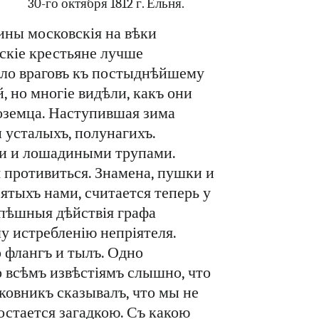
30-го октября 1812 г. Ельня.
лины московскія на вѣки
скіе крестьяне лучше
ло враговъ къ постыднѣйшему
, но многіе видѣли, какъ они
оземца. Наступившая зима
 усталыхъ, полунагихъ.
ми и лошадиными трупами.
 противиться. Знамена, пушки и
ятыхъ нами, считается теперь у
Успѣшныя дѣйствія графа
 истребленію непріятеля.
 флангъ и тылъ. Одно
 всѣмъ извѣстіямъ слышно, что
ковникъ сказывалъ, что мы не
 остается загадкою. Съ какою