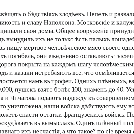
вѣщать о бѣдствіяхъ злодѣевъ. Пепелъ и разва
ликость и славу Наполеона. Московскіе и калуж
ащищали свои домы. Общее вооруженіе принуди
одъ вынудилъ ихъ не только ѣсть палыхъ лошадей
въ пищу мертвое человѣческое мясо своего одн
хъ погибель, они ежедневно оставляютъ тысячи
дорога покрыта на каждомъ шагу человѣчески
дъ и казаки истребляютъ все, что осмѣливается
достается намъ въ трофеи. Однихъ плѣнныхъ, вз
0,000, пушекъ взято болѣе 100, знаменъ до 40. 
 и Чичагова подаютъ надежду къ совершенному
го уничтожена, наши войска дѣйствуютъ ему во
ожетъ спасти остатки французскихъ войскъ. По
 оскудѣваетъ въ вымыслахъ. Одинъ плѣнный пол
авнаго ихъ несчастія, а что такое? по сіе время