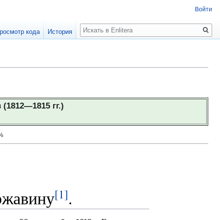
Войти
Поиск
росмотр кода
История
(1812—1815 гг.)
5%
[1]
ржавину
.