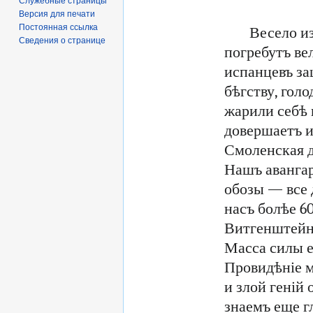
Служебные страницы
Версия для печати
Постоянная ссылка
Весело из
Сведения о странице
погребутъ ве
испанцевъ з
бѣгству, гол
жарили себѣ 
довершаетъ и
Смоленская 
Нашъ авангар
обозы — все 
насъ болѣе 6
Витгенштейна
Масса силы е
Провидѣніе м
и злой геній
знаемъ еще гл