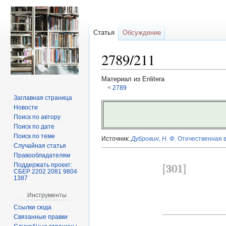
Статья
Обсуждение
2789/211
Материал из Enlitera
<
2789
Заглавная страница
Перейти
Перейти
Новости
к
к
Поиск по автору
навигации
поиску
Поиск по дате
Поиск по теме
Источник:
Дубровин, Н. Ф.
Отечественная во
Случайная статья
Правообладателям
Поддержать проект:
[301]
СБЕР 2202 2081 9804
1387
Инструменты
Ссылки сюда
Связанные правки