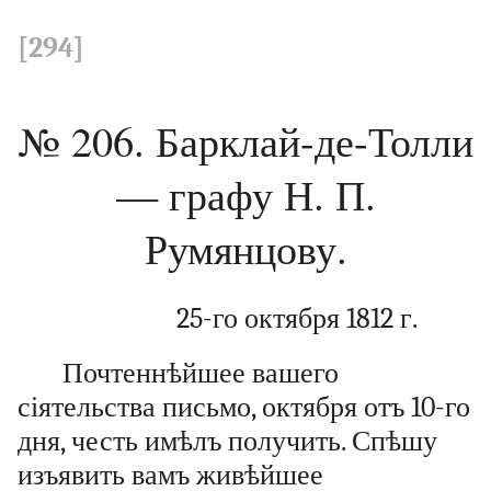
[294]
№ 206. Барклай-де-Толли
— графу Н. П.
Румянцову.
25-го октября 1812 г.
Почтеннѣйшее вашего
сіятельства письмо, октября отъ 10-го
дня, честь имѣлъ получить. Спѣшу
изъявить вамъ живѣйшее