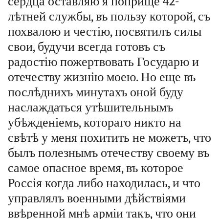
сердца оставляю я поприще 42-
лѣтней службы, въ пользу которой, съ
похвалою и честію, посвятилъ силы
свои, будучи всегда готовъ съ
радостію пожертвовать Государю и
отечеству жизнію моею. Но еще въ
послѣднихъ минутахъ оной буду
наслаждаться утѣшительнымъ
убѣжденіемъ, котораго никто на
свѣтѣ у меня похитить не можетъ, что
былъ полезнымъ отечеству своему въ
самое опасное время, въ которое
Россія когда либо находилась, и что
управлялъ военными дѣйствіями
ввѣренной мнѣ арміи такъ, что они