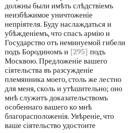
должны были имѣть слѣдствіемъ
неизбѣжимое уничтоженіе
непріятеля. Буду наслаждаться и
убѣжденіемъ, что спасъ армію и
Государство отъ неминуемой гибели
подъ Бородиномъ и
[295]
подъ
Москвою. Предложеніе вашего
сіятельства въ разсужденіе
племянника моего, столь же лестно
для меня, сколь и утѣшительно; оно
мнѣ служитъ доказательствомъ
особеннаго вашего ко мнѣ
благорасположенія. Увѣреніе, что
ваше сіятельство удостоите