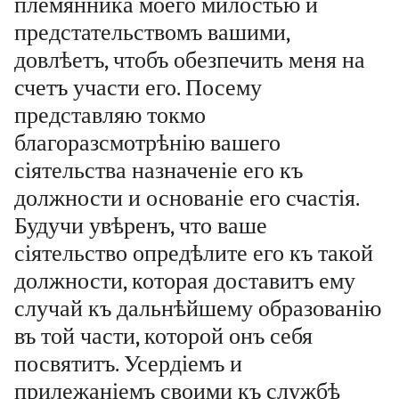
племянника моего милостью и
предстательствомъ вашими,
довлѣетъ, чтобъ обезпечить меня на
счетъ участи его. Посему
представляю токмо
благоразсмотрѣнію вашего
сіятельства назначеніе его къ
должности и основаніе его счастія.
Будучи увѣренъ, что ваше
сіятельство опредѣлите его къ такой
должности, которая доставитъ ему
случай къ дальнѣйшему образованію
въ той части, которой онъ себя
посвятитъ. Усердіемъ и
прилежаніемъ своими къ службѣ