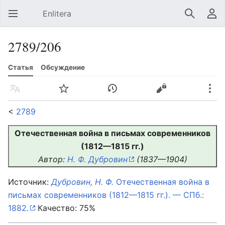
Enlitera
Открыть главное меню
Найти
Пользовательское меню
2789/206
Статья
Обсуждение
Язык
Следить
История
Править
Ещё
<
2789
Отечественная война в письмах современников
(1812—1815 гг.)
Автор:
Н. Ф. Дубровин
(1837—1904)
Источник:
Дубровин, Н. Ф.
Отечественная война в
письмах современников (1812—1815 гг.). — СПб.:
1882.
Качество: 75%