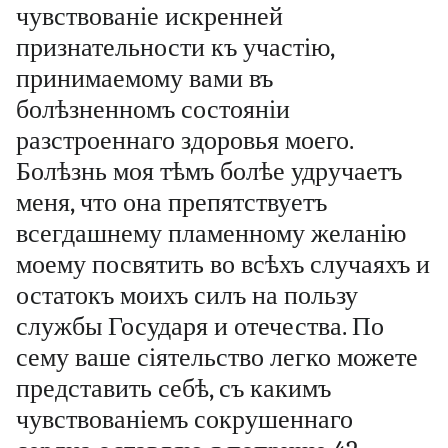
чувствованіе искренней
признательности къ участію,
принимаемому вами въ
болѣзненномъ состояніи
разстроеннаго здоровья моего.
Болѣзнь моя тѣмъ болѣе удручаетъ
меня, что она препятствуетъ
всегдашнему пламенному желанію
моему посвятить во всѣхъ случаяхъ и
остатокъ моихъ силъ на пользу
службы Государя и отечества. По
сему ваше сіятельство легко можете
представить себѣ, съ какимъ
чувствованіемъ сокрушеннаго