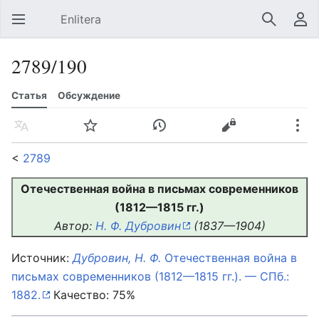
Enlitera
Открыть главное меню
Найти
Пользовательское меню
2789/190
Статья
Обсуждение
Язык
Следить
История
Править
Ещё
<
2789
Отечественная война в письмах современников
(1812—1815 гг.)
Автор:
Н. Ф. Дубровин
(1837—1904)
Источник:
Дубровин, Н. Ф.
Отечественная война в
письмах современников (1812—1815 гг.). — СПб.:
1882.
Качество: 75%