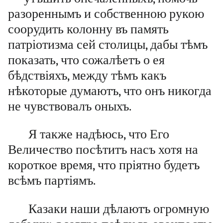
разореннымъ и собственною рукою
соорудить колонну въ память
патріотизма сей столицы, дабы тѣмъ
показать, что сожалѣетъ о ея
бѣдствіяхъ, между тѣмъ какъ
нѣкоторые думаютъ, что онъ никогда
не чувствовалъ оныхъ.
Я также надѣюсь, что Его
Величество посѣтитъ насъ хотя на
короткое время, что пріятно будетъ
всѣмъ партіямъ.
Казаки наши дѣлаютъ огромную