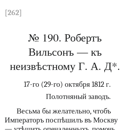
[262]
№ 190. Робертъ
Вильсонъ — къ
неизвѣстному Г. А. Д*.
17-го (29-го) октября 1812 г.
Полотняный заводъ.
Весьма бы желательно, чтобъ
Императоръ поспѣшилъ въ Москву
— утѣшить опечаленныхъ, помочь