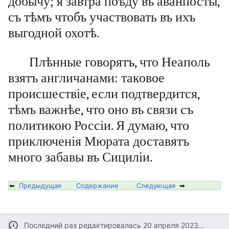
добычу; я завтра поѣду въ аванпосты,
съ тѣмъ чтобъ участвовать въ ихъ
выгодной охотѣ.
Плѣнные говорятъ, что Неаполь
взятъ англичанами: таковое
происшествіе, если подтвердится,
тѣмъ важнѣе, что оно въ связи съ
политикою Россіи. Я думаю, что
приключенія Мюрата доставятъ
много забавы въ Сициліи.
⬅
Предыдущая
Содержание
Следующая
➡
Последний раз редактировалась 20 апреля 2023 в 14:31