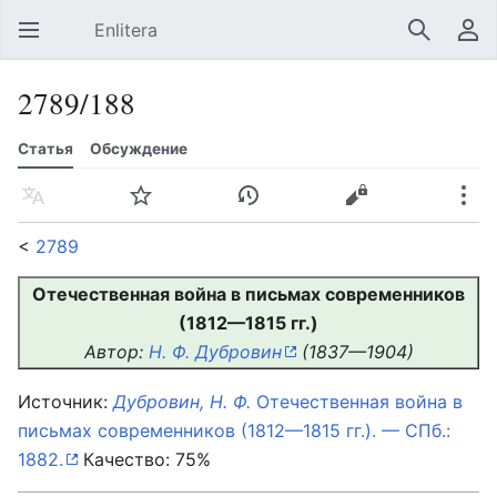
Enlitera
Открыть главное меню
Найти
Пользовательское меню
2789/188
Статья
Обсуждение
Язык
Следить
История
Править
Ещё
<
2789
Отечественная война в письмах современников
(1812—1815 гг.)
Автор:
Н. Ф. Дубровин
(1837—1904)
Источник:
Дубровин, Н. Ф.
Отечественная война в
письмах современников (1812—1815 гг.). — СПб.:
1882.
Качество: 75%