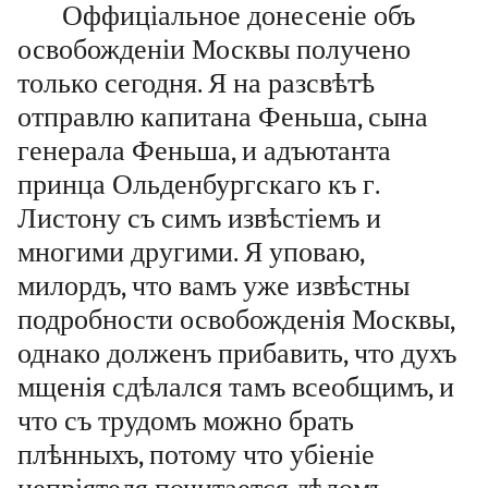
Оффиціальное донесеніе объ
освобожденіи Москвы получено
только сегодня. Я на разсвѣтѣ
отправлю капитана Феньша, сына
генерала Феньша, и адъютанта
принца Ольденбургскаго къ г.
Листону съ симъ извѣстіемъ и
многими другими. Я уповаю,
милордъ, что вамъ уже извѣстны
подробности освобожденія Москвы,
однако долженъ прибавить, что духъ
мщенія сдѣлался тамъ всеобщимъ, и
что съ трудомъ можно брать
плѣнныхъ, потому что убіеніе