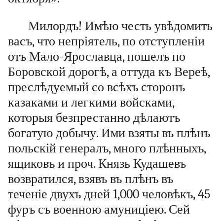
Милордъ! Имѣю честь увѣдомить
васъ, что непріятель, по отступленіи
отъ Мало-Ярославца, пошелъ по
Боровской дорогѣ, а оттуда къ Вереѣ,
преслѣдуемый со всѣхъ сторонъ
казаками и легкими войсками,
которыя безпрестанно дѣлаютъ
богатую добычу. Ими взяты въ плѣнъ
польскій генералъ, много плѣнныхъ,
ящиковъ и проч. Князь Кудашевъ
возвратился, взявъ въ плѣнъ въ
теченіе двухъ дней 1,000 человѣкъ, 45
фуръ съ военною амуниціею. Сей