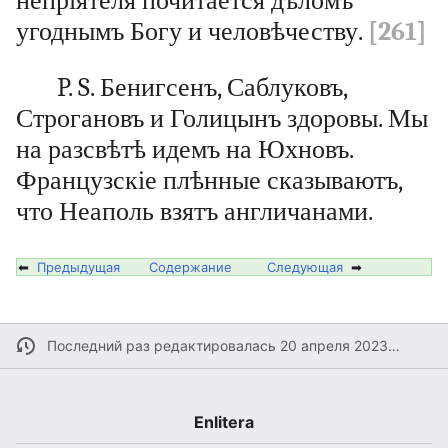
непріятеля почитается дѣломъ
угоднымъ Богу и человѣчеству.
[261]
P. S. Бенигсенъ, Саблуковъ,
Строгановъ и Голицынъ здоровы. Мы
на разсвѣтѣ идемъ на Юхновъ.
Французскіе плѣнные сказываютъ,
что Неаполь взятъ англичанами.
⬅
Предыдущая
Содержание
Следующая
➡
Последний раз редактировалась 20 апреля 2023 в 13:43
Enlitera