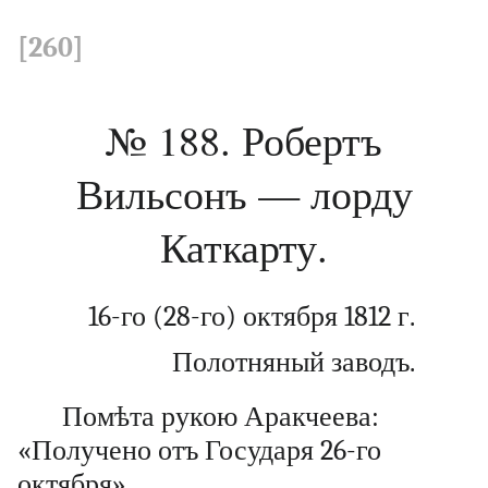
[260]
№ 188. Робертъ
Вильсонъ — лорду
Каткарту.
16-го (28-го) октября 1812 г.
Полотняный заводъ.
Помѣта рукою Аракчеева:
«Получено отъ Государя 26-го
октября».