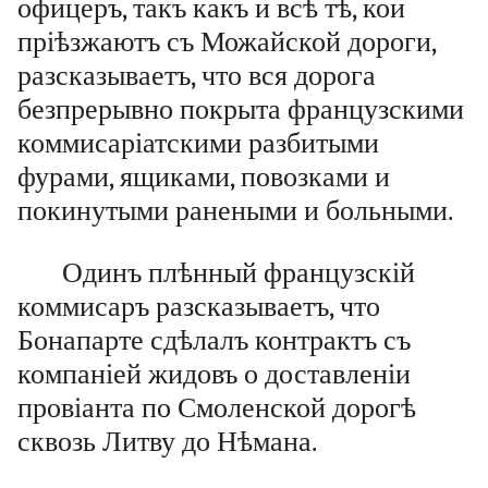
офицеръ, такъ какъ и всѣ тѣ, кои
пріѣзжаютъ съ Можайской дороги,
разсказываетъ, что вся дорога
безпрерывно покрыта французскими
коммисаріатскими разбитыми
фурами, ящиками, повозками и
покинутыми ранеными и больными.
Одинъ плѣнный французскій
коммисаръ разсказываетъ, что
Бонапарте сдѣлалъ контрактъ съ
компаніей жидовъ о доставленіи
провіанта по Смоленской дорогѣ
сквозь Литву до Нѣмана.