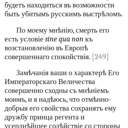
будетъ находиться въ возможности
быть убитымъ русскимъ выстрѣломъ.
По моему мнѣнію, смерть его
есть условіе
sine qua non
къ
возстановленію въ Европѣ
совершеннаго спокойствія.
[249]
Замѣчанія ваши о характерѣ Его
Императорскаго Величества
совершенно сходны съ мнѣніемъ
моимъ, и я надѣюсь, что отмѣнно-
добрыя его свойства сохранятъ ему
дружбу принца регента и
усерднѣйшее содѣйствіе со стороны