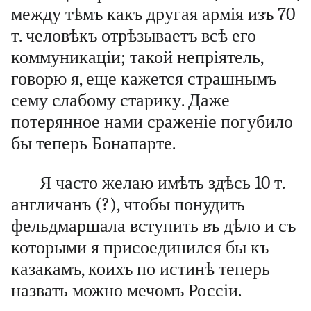
между тѣмъ какъ другая армія изъ 70
т. человѣкъ отрѣзываетъ всѣ его
коммуникаціи; такой непріятель,
говорю я, еще кажется страшнымъ
сему слабому старику. Даже
потерянное нами сраженіе погубило
бы теперь Бонапарте.
Я часто желаю имѣть здѣсь 10 т.
англичанъ (?), чтобы понудить
фельдмаршала вступить въ дѣло и съ
которыми я присоединился бы къ
казакамъ, коихъ по истинѣ теперь
назвать можно мечомъ Россіи.