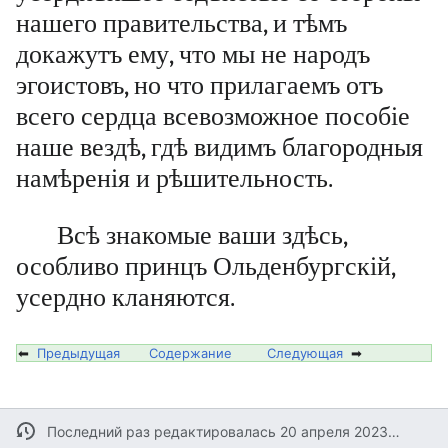
нашего правительства, и тѣмъ
докажутъ ему, что мы не народъ
эгоистовъ, но что прилагаемъ отъ
всего сердца всевозможное пособіе
наше вездѣ, гдѣ видимъ благородныя
намѣренія и рѣшительность.
Всѣ знакомые ваши здѣсь,
особливо принцъ Ольденбургскій,
усердно кланяются.
⬅
Предыдущая
Содержание
Следующая
➡
Последний раз редактировалась 20 апреля 2023 в 13:26