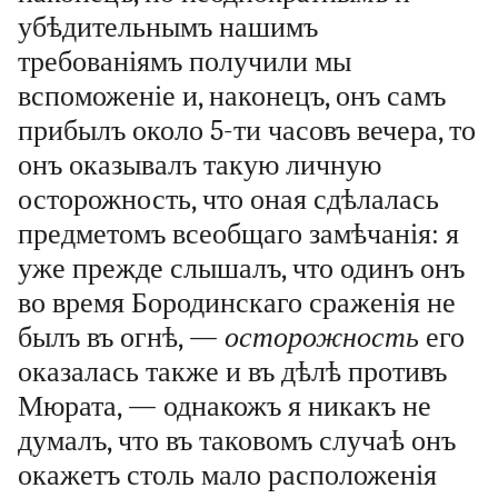
убѣдительнымъ нашимъ
требованіямъ получили мы
вспоможеніе и, наконецъ, онъ самъ
прибылъ около 5-ти часовъ вечера, то
онъ оказывалъ такую личную
осторожность, что оная сдѣлалась
предметомъ всеобщаго замѣчанія: я
уже прежде слышалъ, что одинъ онъ
во время Бородинскаго сраженія не
былъ въ огнѣ, —
осторожность
его
оказалась также и въ дѣлѣ противъ
Мюрата, — однакожъ я никакъ не
думалъ, что въ таковомъ случаѣ онъ
окажетъ столь мало расположенія