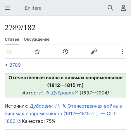
Enlitera
Открыть главное меню
Найти
Пользовательское меню
2789/182
Статья
Обсуждение
Язык
Следить
История
Править
Ещё
<
2789
Отечественная война в письмах современников
(1812—1815 гг.)
Автор:
Н. Ф. Дубровин
(1837—1904)
Источник:
Дубровин, Н. Ф.
Отечественная война в
письмах современников (1812—1815 гг.). — СПб.:
1882.
Качество: 75%