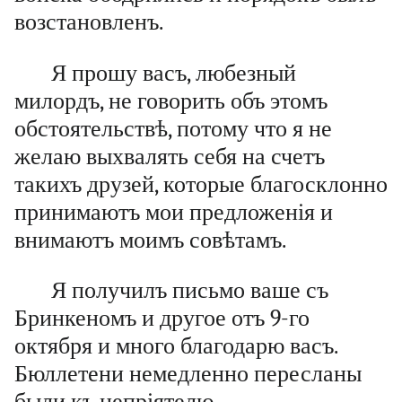
возстановленъ.
Я прошу васъ, любезный
милордъ, не говорить объ этомъ
обстоятельствѣ, потому что я не
желаю выхвалять себя на счетъ
такихъ друзей, которые благосклонно
принимаютъ мои предложенія и
внимаютъ моимъ совѣтамъ.
Я получилъ письмо ваше съ
Бринкеномъ и другое отъ 9-го
октября и много благодарю васъ.
Бюллетени немедленно пересланы
были къ непріятелю.