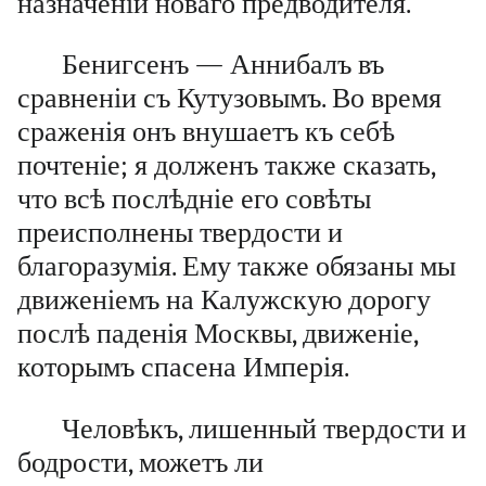
назначеніи новаго предводителя.
Бенигсенъ — Аннибалъ въ
сравненіи съ Кутузовымъ. Во время
сраженія онъ внушаетъ къ себѣ
почтеніе; я долженъ также сказать,
что всѣ послѣдніе его совѣты
преисполнены твердости и
благоразумія. Ему также обязаны мы
движеніемъ на Калужскую дорогу
послѣ паденія Москвы, движеніе,
которымъ спасена Имперія.
Человѣкъ, лишенный твердости и
бодрости, можетъ ли