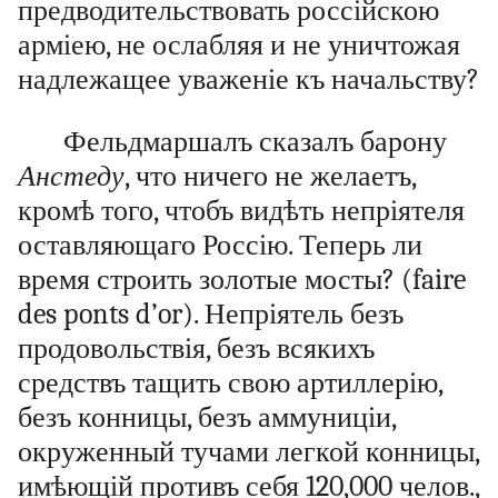
предводительствовать россійскою
арміею, не ослабляя и не уничтожая
надлежащее уваженіе къ начальству?
Фельдмаршалъ сказалъ барону
Анстеду
, что ничего не желаетъ,
кромѣ того, чтобъ видѣть непріятеля
оставляющаго Россію. Теперь ли
время строить золотые мосты? (faire
des ponts d’or). Непріятель безъ
продовольствія, безъ всякихъ
средствъ тащить свою артиллерію,
безъ конницы, безъ аммуниціи,
окруженный тучами легкой конницы,
имѣющій противъ себя 120,000 челов.,