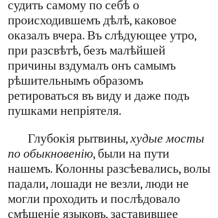
судить самому по себѣ о
происходившемъ дѣлѣ, каковое
оказалъ вчера. Въ слѣдующее утро,
при разсвѣтѣ, безъ малѣйшей
причины вздумалъ онъ самымъ
рѣшительнымъ образомъ
ретироваться въ виду и даже подъ
пушками непріятеля.
Глубокія рытвины,
худые мосты
по обыкновенію
, были на пути
нашемъ. Колонны разсѣевались, волы
падали, лошади не везли, люди не
могли проходить и послѣдовало
смѣшеніе языковъ, заставившее