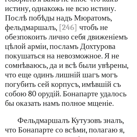
истину, однакожь не всю истину.
Послѣ побѣды надъ Мюратомъ,
фельдмаршалъ,
[246]
чтобъ не
обезпокоить лично себя движеніемъ
цѣлой арміи, посламъ Дохтурова
покушаться на невозможное. Я не
сомнѣваюсь, да и всѣ были увѣрены,
что еще одинъ лишній шагъ могъ
погубить сей корпусъ, имѣвшій съ
собою 80 орудій. Бонапарте удалось
бы оказать намъ полное мщеніе.
Фельдмаршалъ Кутузовъ зналъ,
что Бонапарте со всѣми, полагаю я,