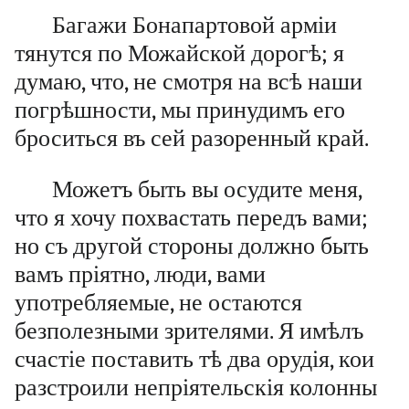
Багажи Бонапартовой арміи
тянутся по Можайской дорогѣ; я
думаю, что, не смотря на всѣ наши
погрѣшности, мы принудимъ его
броситься въ сей разоренный край.
Можетъ быть вы осудите меня,
что я хочу похвастать передъ вами;
но съ другой стороны должно быть
вамъ пріятно, люди, вами
употребляемые, не остаются
безполезными зрителями. Я имѣлъ
счастіе поставить тѣ два орудія, кои
разстроили непріятельскія колонны