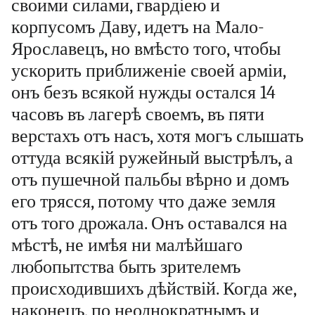
своими силами, гвардіею и
корпусомъ Даву, идетъ на Мало-
Ярославецъ, но вмѣсто того, чтобы
ускорить приближеніе своей арміи,
онъ безъ всякой нужды остался 14
часовъ въ лагерѣ своемъ, въ пяти
верстахъ отъ насъ, хотя могъ слышать
оттуда всякій ружейный выстрѣлъ, а
отъ пушечной пальбы вѣрно и домъ
его трясся, потому что даже земля
отъ того дрожала. Онъ оставался на
мѣстѣ, не имѣя ни малѣйшаго
любопытства быть зрителемъ
происходившихъ дѣйствій. Когда же,
наконецъ, по неоднократнымъ и