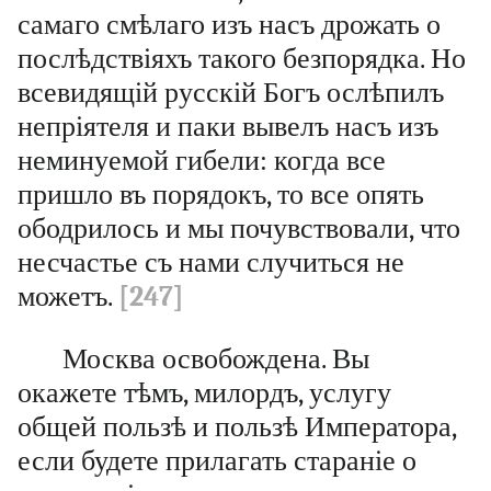
самаго смѣлаго изъ насъ дрожать о
послѣдствіяхъ такого безпорядка. Но
всевидящій русскій Богъ ослѣпилъ
непріятеля и паки вывелъ насъ изъ
неминуемой гибели: когда все
пришло въ порядокъ, то все опять
ободрилось и мы почувствовали, что
несчастье съ нами случиться не
можетъ.
[247]
Москва освобождена. Вы
окажете тѣмъ, милордъ, услугу
общей пользѣ и пользѣ Императора,
если будете прилагать стараніе о