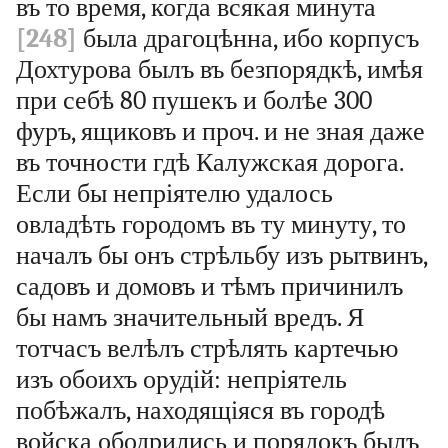
въ то время, когда всякая минута
[248]
была драгоцѣнна, ибо корпусъ
Дохтурова былъ въ безпорядкѣ, имѣя
при себѣ 80 пушекъ и болѣе 300
фуръ, ящиковъ и проч. и не зная даже
въ точности гдѣ Калужская дорога.
Если бы непріятелю удалось
овладѣть городомъ въ ту минуту, то
началъ бы онъ стрѣльбу изъ рытвинъ,
садовъ и домовъ и тѣмъ причинилъ
бы намъ значительный вредъ. Я
тотчасъ велѣлъ стрѣлять картечью
изъ обоихъ орудій: непріятель
побѣжалъ, находящіяся въ городѣ
войска ободрились и порядокъ былъ