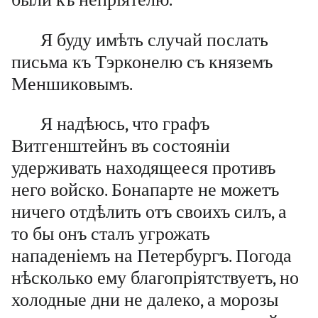
Я буду имѣть случай послать
письма къ Тэрконелю съ княземъ
Меншиковымъ.
Я надѣюсь, что графъ
Витгенштейнъ въ состояніи
удерживать находящееся противъ
него войско. Бонапарте не можетъ
ничего отдѣлить отъ своихъ силъ, а
то бы онъ сталъ угрожать
нападеніемъ на Петербургъ. Погода
нѣсколько ему благопріятствуетъ, но
холодные дни не далеко, а морозы