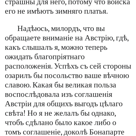
страшны для него, потому что войска
его не имѣютъ зимняго платья.
Надѣюсь, милордъ, что вы
обращаете вниманіе на Австрію, гдѣ,
какъ слышалъ я, можно теперь
ожидать благопріятнаго
расположенія. Успѣхъ съ сей стороны
озарилъ бы посольство ваше вѣчною
славою. Какая бы великая польза
воспослѣдовала изъ соглашенія
Австріи для общихъ выгодъ цѣлаго
свѣта! Но я не желалъ бы однако,
чтобъ сдѣлано было какое либо о
томъ соглашеніе, доколѣ Бонапарте