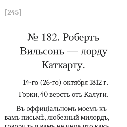
[245]
№ 182. Робертъ
Вильсонъ — лорду
Каткарту.
14-го (26-го) октября 1812 г.
Горки, 40 верстъ отъ Калуги.
Въ оффиціальномъ моемъ къ
вамъ письмѣ, любезный милордъ,
говорилъ я вамъ не иное что какъ