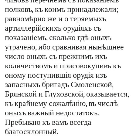
полковъ, къ коимъ принадлежали;
равномѣрно же и о теряемыхъ
артиллерійскихъ орудіяхъ съ
показаніемъ, сколько гдѣ оныхъ
утрачено, ибо сравнивая нынѣшнее
число оныхъ съ прежнимъ ихъ
количествомъ и присовокупивъ къ
оному поступившія орудія изъ
запасныхъ бригадъ Смоленской,
Брянской и Глуховской, оказывается,
къ крайнему сожалѣнію, въ числѣ
оныхъ важный недостатокъ.
Пребываю къ вамъ всегда
благосклонный.