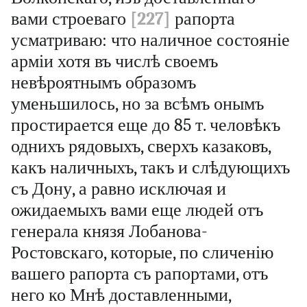
вами строеваго
[227]
рапорта
усматриваю: что наличное состояніе
арміи хотя въ числѣ своемъ
невѣроятнымъ образомъ
уменьшилось, но за всѣмъ онымъ
простирается еще до 85 т. человѣкъ
однихъ рядовыхъ, сверхъ казаковъ,
какъ наличныхъ, такъ и слѣдующихъ
съ Дону, а равно исключая и
ожидаемыхъ вами еще людей отъ
генерала князя Лобанова-
Ростовскаго, которые, по сличенію
вашего рапорта съ рапортами, отъ
него ко Мнѣ доставленными,