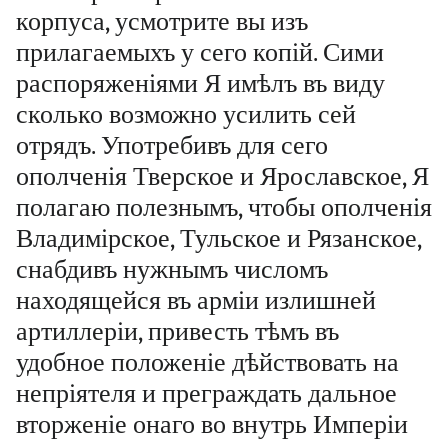
корпуса, усмотрите вы изъ
прилагаемыхъ у сего копій. Сими
распоряженіями Я имѣлъ въ виду
сколько возможно усилить сей
отрядъ. Употребивъ для сего
ополченія Тверское и Ярославское, Я
полагаю полезнымъ, чтобы ополченія
Владимірское, Тульское и Рязанское,
снабдивъ нужнымъ числомъ
находящейся въ арміи излишней
артиллеріи, привесть тѣмъ въ
удобное положеніе дѣйствовать на
непріятеля и преграждать дальное
вторженіе онаго во внутрь Имперіи