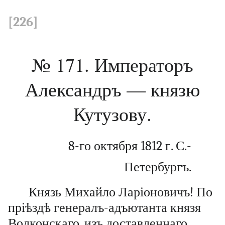
[226]
№ 171. Императоръ
Александръ — князю
Кутузову.
8-го октября 1812 г. С.-
Петербургъ.
Князь Михайло Ларіоновичъ! По
пріѣздѣ генералъ-адъютанта князя
Волконскаго, изъ доставленнаго