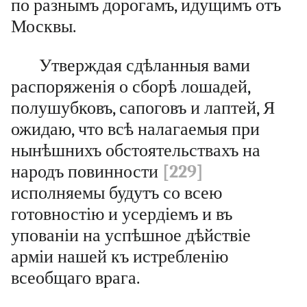
по разнымъ дорогамъ, идущимъ отъ
Москвы.
Утверждая сдѣланныя вами
распоряженія о сборѣ лошадей,
полушубковъ, сапоговъ и лаптей, Я
ожидаю, что всѣ налагаемыя при
нынѣшнихъ обстоятельствахъ на
народъ повинности
[229]
исполняемы будутъ со всею
готовностію и усердіемъ и въ
упованіи на успѣшное дѣйствіе
арміи нашей къ истребленію
всеобщаго врага.