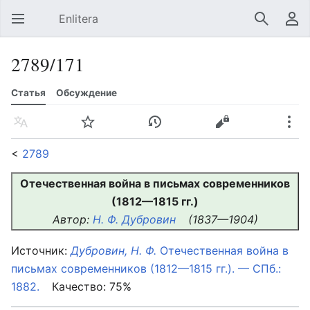
Enlitera
Открыть главное меню
Найти
Пользовательское меню
2789/171
Статья
Обсуждение
Язык
Следить
История
Править
Ещё
<
2789
Отечественная война в письмах современников
(1812—1815 гг.)
Автор:
Н. Ф. Дубровин
(1837—1904)
Источник:
Дубровин, Н. Ф.
Отечественная война в
письмах современников (1812—1815 гг.). — СПб.:
1882.
Качество: 75%