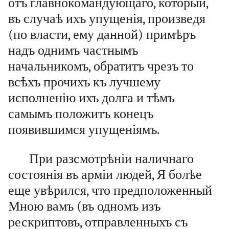
отъ главнокомандующаго, который,
въ случаѣ ихъ упущенія, произведя
(по власти, ему данной) примѣръ
надъ однимъ частнымъ
начальникомъ, обратитъ чрезъ то
всѣхъ прочихъ къ лучшему
исполненію ихъ долга и тѣмъ
самымъ положитъ конецъ
появившимся упущеніямъ.
При разсмотрѣніи наличнаго
состоянія въ арміи людей, Я болѣе
еще увѣрился, что предположенный
Мною вамъ (въ одномъ изъ
рескриптовъ, отправленныхъ съ