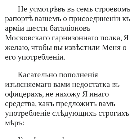
Не усмотрѣвъ въ семъ строевомъ
рапортѣ вашемъ о присоединеніи къ
арміи шести баталіоновъ
Московскаго гарнизоннаго полка, Я
желаю, чтобы вы извѣстили Меня о
его употребленіи.
Касательно пополненія
изъясняемаго вами недостатка въ
офицерахъ, не нахожу Я инаго
средства, какъ предложить вамъ
употребленіе слѣдующихъ строгихъ
мѣръ: