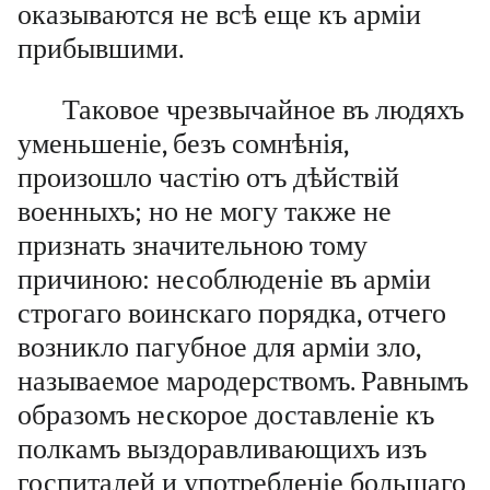
оказываются не всѣ еще къ арміи
прибывшими.
Таковое чрезвычайное въ людяхъ
уменьшеніе, безъ сомнѣнія,
произошло частію отъ дѣйствій
военныхъ; но не могу также не
признать значительною тому
причиною: несоблюденіе въ арміи
строгаго воинскаго порядка, отчего
возникло пагубное для арміи зло,
называемое мародерствомъ. Равнымъ
образомъ нескорое доставленіе къ
полкамъ выздоравливающихъ изъ
госпиталей и употребленіе большаго