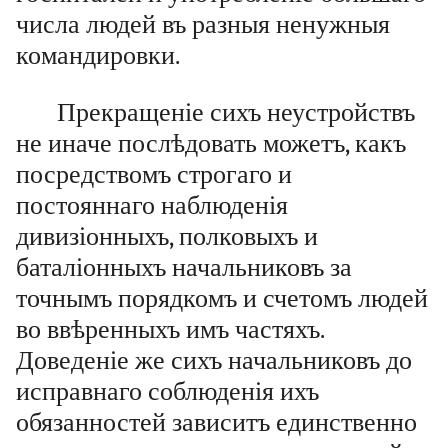
числа людей въ разныя ненужныя
командировки.
Прекращеніе сихъ неустройствъ
не иначе послѣдовать можетъ, какъ
посредствомъ строгаго и
постояннаго наблюденія
дивизіонныхъ, полковыхъ и
баталіонныхъ начальниковъ за
точнымъ порядкомъ и счетомъ людей
во ввѣренныхъ имъ частяхъ.
Доведеніе же сихъ начальниковъ до
исправнаго соблюденія ихъ
обязанностей зависитъ единственно