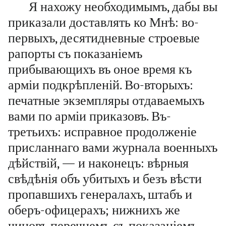
Я нахожу необходимымъ, дабы вы
приказали доставлять ко Мнѣ: во-
первыхъ, десятидневные строевые
рапорты съ показаніемъ
прибывающихъ въ оное время къ
арміи подкрѣпленій. Во-вторыхъ:
печатные экземпляры отдаваемыхъ
вами по арміи приказовъ. Въ-
третьихъ: исправное продолженіе
присланнаго вами журнала военныхъ
дѣйствій, — и наконецъ: вѣрныя
свѣдѣнія объ убитыхъ и безъ вѣсти
пропавшихъ генералахъ, штабъ и
оберъ-офицерахъ; нижнихъ же
чиновъ перечнемъ съ показаніемъ