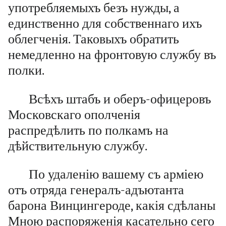
употребляемыхъ безъ нужды, а
единственно для собственнаго ихъ
облегченія. Таковыхъ обратить
немедленно на фронтовую службу въ
полки.
Всѣхъ штабъ и оберъ-офицеровъ
Московскаго ополченія
распредѣлить по полкамъ на
дѣйствительную службу.
По удаленію вашему съ арміею
отъ отряда генералъ-адъютанта
барона Винцингероде, какія сдѣланы
Мною распоряженія касательно сего