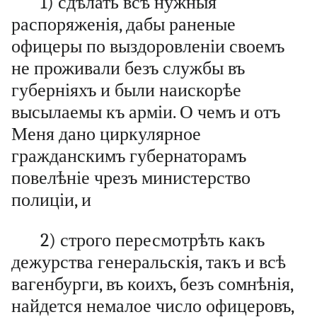
1) сдѣлать всѣ нужныя
распоряженія, дабы раненые
офицеры по выздоровленіи своемъ
не проживали безъ службы въ
губерніяхъ и были наискорѣе
высылаемы къ арміи. О чемъ и отъ
Меня дано циркулярное
гражданскимъ губернаторамъ
повелѣніе чрезъ министерство
полиціи, и
2) строго пересмотрѣть какъ
дежурства генеральскія, такъ и всѣ
вагенбурги, въ коихъ, безъ сомнѣнія,
найдется немалое число офицеровъ,