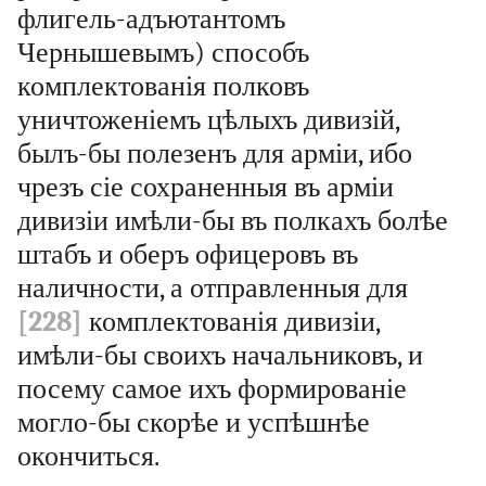
флигель-адъютантомъ
Чернышевымъ) способъ
комплектованія полковъ
уничтоженіемъ цѣлыхъ дивизій,
былъ-бы полезенъ для арміи, ибо
чрезъ сіе сохраненныя въ арміи
дивизіи имѣли-бы въ полкахъ болѣе
штабъ и оберъ офицеровъ въ
наличности, а отправленныя для
[228]
комплектованія дивизіи,
имѣли-бы своихъ начальниковъ, и
посему самое ихъ формированіе
могло-бы скорѣе и успѣшнѣе
окончиться.