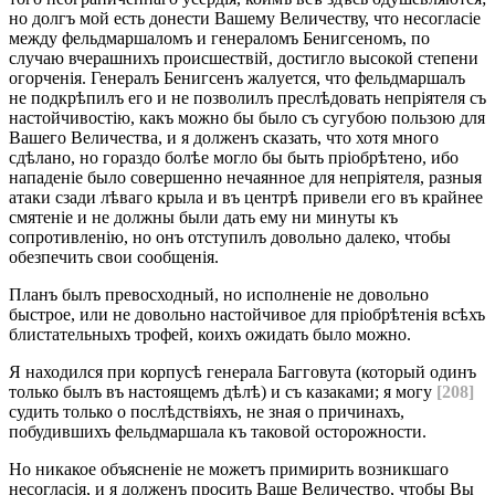
но долгъ мой есть донести Вашему Величеству, что несогласіе
между фельдмаршаломъ и генераломъ Бенигсеномъ, по
случаю вчерашнихъ происшествій, достигло высокой степени
огорченія. Генералъ Бенигсенъ жалуется, что фельдмаршалъ
не подкрѣпилъ его и не позволилъ преслѣдовать непріятеля съ
настойчивостію, какъ можно бы было съ сугубою пользою для
Вашего Величества, и я долженъ сказать, что хотя много
сдѣлано, но гораздо болѣе могло бы быть пріобрѣтено, ибо
нападеніе было совершенно нечаянное для непріятеля, разныя
атаки сзади лѣваго крыла и въ центрѣ привели его въ крайнее
смятеніе и не должны были дать ему ни минуты къ
сопротивленію, но онъ отступилъ довольно далеко, чтобы
обезпечить свои сообщенія.
Планъ былъ превосходный, но исполненіе не довольно
быстрое, или не довольно настойчивое для пріобрѣтенія всѣхъ
блистательныхъ трофей, коихъ ожидать было можно.
Я находился при корпусѣ генерала Багговута (который одинъ
только былъ въ настоящемъ дѣлѣ) и съ казаками; я могу
[208]
судить только о послѣдствіяхъ, не зная о причинахъ,
побудившихъ фельдмаршала къ таковой осторожности.
Но никакое объясненіе не можетъ примирить возникшаго
несогласія, и я долженъ просить Ваше Величество, чтобы Вы