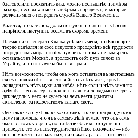
благоволили прекратить какъ можно поспѣшнѣе примѣры
раздора, несовмѣстнаго съ добрымъ порядкомъ, и который
долженъ много повредить службѣ Вашего Величества.
Кажется, что кризисъ, долженствующій рѣшить намѣренія
непріятеля, наступитъ весьма въ скоромъ времени.
Племянникъ генерала Кларка увѣряетъ меня, что Бонапарте
твердо надѣялся на свое искусство преодолѣть всѣ трудности
посредствомъ мира; но обманувшись въ томъ, не намѣренъ
оставаться въ Москвѣ, а проложитъ себѣ путь силою въ
Украйну, и что онъ вчера былъ въ арміи.
Нѣтъ возможности, чтобы онъ могъ оставаться въ настоящемъ
своемъ положеніи — въ его войскахъ нѣтъ мяса, кромѣ
лошадинаго, нѣтъ муки для хлѣба, нѣтъ соли и нѣтъ зимняго
одѣянія — его лагерь наполненъ палыми лошадьми и черезъ
двѣ недѣли у него не будетъ на чемъ везти (двигать)
артиллерію, за недостаткомъ тяглаго скота.
Онъ такъ часто увѣрялъ свою армію, что австрійцы идутъ къ
нему на помощь, что я въ самомъ дѣлѣ думаю, что онъ самъ
былъ въ томъ увѣренъ; но извѣстіе объ ихъ отступленіи
приведетъ его въ наизатруднительнѣйшее положеніе — ибо
онъ не можетъ ни сражаться, ни бѣжать, развѣ — отъ чего