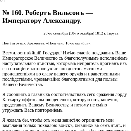
07]
№ 160. Робертъ Вильсонъ —
Императору Александру.
28-го сентября (10-го октября) 1812 г. Таруса.
Помѣта рукою Аракчеева: «Получено 16-го октября».
Всемилостивѣйшій Государь! Имѣю счастіе поздравить Ваше
Императорское Величество съ благополучнымъ исполненіемъ
наступательнаго дѣйствія, которымъ непріятель прогнанъ изъ
его позиціи и которое увѣнчано достопамятными
происшествіями во славу вашего оружія и нравственными
послѣдствіями, чрезвычайно благопріятными для пользы
Вашего Величества.
Я сообщилъ о главныхъ обстоятельствахъ сего сраженія лорду
Каткарту оффиціальною депешею, которую онъ, конечно,
представитъ Вашему Величеству, и потому не смѣю
утруждать Васъ повтореніемъ.
Я желалъ бы, чтобы отъ меня зависѣло ограничить мои
замѣчанія только похвалою войскъ, бывшихъ въ семъ дѣлѣ, и
того неограниченнаго усердія, коимъ всѣ здѣсь одушевляются;