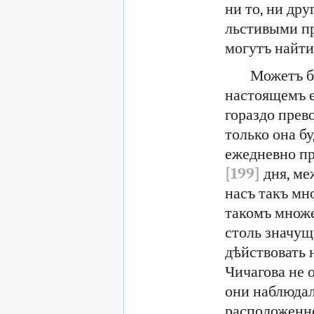
ни то, ни дру
льстивыми пр
могутъ найти
Можетъ б
настоящемъ е
гораздо прев
только она б
ежедневно пр
[199]
дня, ме
насъ такъ мно
такомъ множе
столь значущ
дѣйствовать 
Чичагова не 
они наблюдал
расположенно