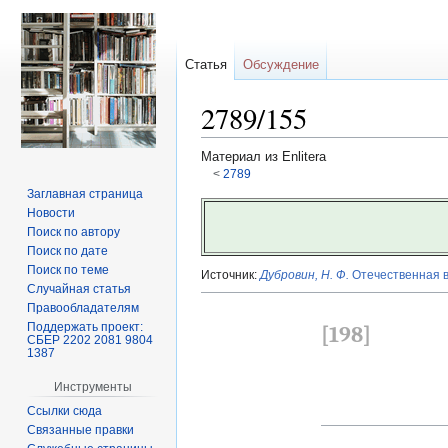
Статья
Обсуждение
2789/155
Материал из Enlitera
<
2789
Заглавная страница
Перейти
Перейти
Новости
к
к
Поиск по автору
навигации
поиску
Поиск по дате
Поиск по теме
Источник:
Дубровин, Н. Ф.
Отечественная во
Случайная статья
Правообладателям
Поддержать проект:
[198]
СБЕР 2202 2081 9804
1387
Инструменты
Ссылки сюда
Связанные правки