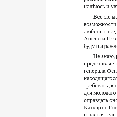
надѣюсь и ув
Все сіе 
возможности.
любопытное, 
Англіи и Росс
буду награжд
Не знаю, 
представляет
генерала Фен
находящагося
требовать де
для молодаго
оправдать он
Каткарта. Ещ
и настоятель