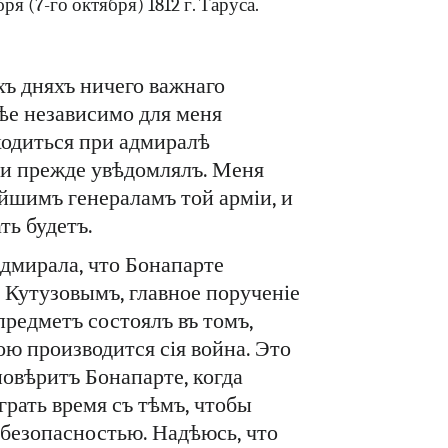
бря (7-го октября) 1812 г. Таруса.
хъ дняхъ ничего важнаго
лѣе независимо для меня
аходиться при адмиралѣ
е и прежде увѣдомлялъ. Меня
шимъ генераламъ той арміи, и
ть будетъ.
адмирала, что Бонапарте
 Кутузовымъ, главное порученіе
предметъ состоялъ въ томъ,
ою производится сія война. Это
повѣритъ Бонапарте, когда
грать время съ тѣмъ, чтобы
 безопасностью. Надѣюсь, что