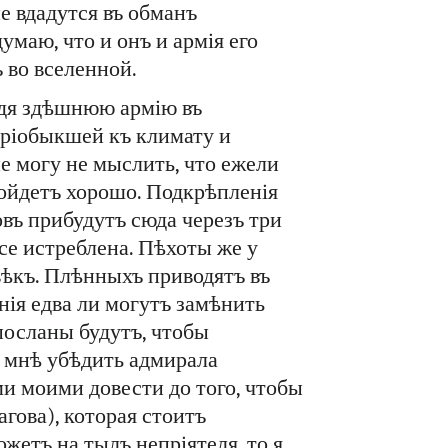
не вдадутся въ обманъ
умаю, что и онъ и армія его
 во вселенной.
идя здѣшнюю армію въ
пріобыкшей къ климату и
е могу не мыслить, что ежели
 пойдетъ хорошо. Подкрѣпленія
въ прибудутъ сюда черезъ три
се истреблена. Пѣхоты же у
овѣкъ. Плѣнныхъ приводятъ въ
ія едва ли могутъ замѣнить
посланы будутъ, чтобы
я мнѣ убѣдить адмирала
ми моими довести до того, чтобы
гова), которая стоитъ
жетъ на тылъ непріятеля, то я