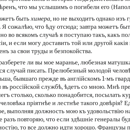
ѣренъ, что мы услышимъ о погибели его (Наполе
можетъ быть
химера
, но не выходитъ однако изъ
 Я сожалѣю, что ѣду отсюда; завтра можетъ быт
но во всякомъ случаѣ я поступаю такъ, какъ по
іи, и если могу доставить той или другой какія
енъ за свои труды и безпокойства.
разберете ли вы мое маранье, любезная матушка
ся случай писать. Прелюбезный молодой челов
ьша, бывшаго прежде въ англійскомъ 1-мъ гвард
 въ россійской службѣ, ѣдетъ со мною. Мнѣ пр
негъ столько, сколько понадобится, посылать ку
 человѣка пріятнѣе и лестнѣе такого довѣрія? 
ое, выполняя должность мою къ удовольствію н
е разъ повторяю, что если здѣшніе генералы бу
ностію, то все должно идти хорошо. Французы п