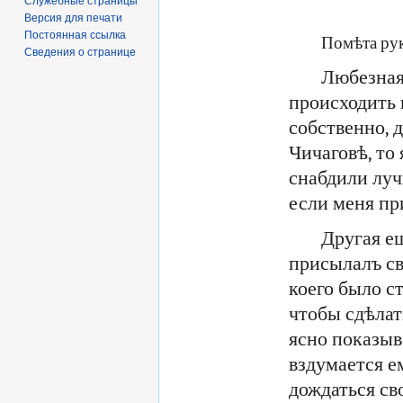
Служебные страницы
Версия для печати
Постоянная ссылка
Помѣта рук
Сведения о странице
Любезная 
происходить 
собственно, 
Чичаговѣ, то
снабдили лу
если меня при
Другая ещ
присылалъ св
коего было с
чтобы сдѣлат
ясно показыв
вздумается е
дождаться св