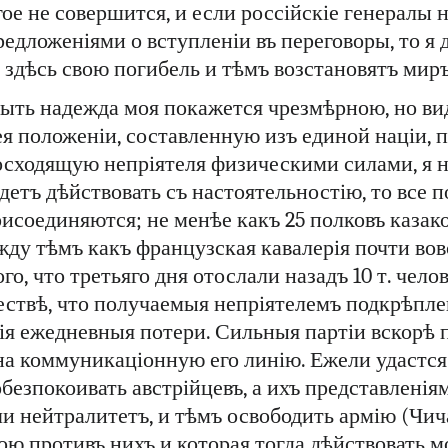
гое не совершится, и если россійскіе генералы 
едложеніями о вступленіи въ переговоры, то я д
 здѣсь свою погибель и тѣмъ возстановятъ миръ
ыть надежда моя покажется чрезмѣрною, но в
я положеніи, составленную изъ единой націи, 
осходящую непріятеля физическими силами, я н
удетъ дѣйствовать съ настоятельностію, то все
исоединяются; не менѣе какъ 25 полковъ казако
жду тѣмъ какъ французская кавалерія почти вов
го, что третьяго дня отослали назадъ 10 т. чел
ствѣ, что получаемыя непріятелемъ подкрѣплен
ія ежедневныя потери. Сильныя партіи вскорѣ 
на коммуникаціонную его линію. Ежели удастс
обезпокоивать австрійцевъ, а ихъ представленія
и нейтралитетъ, и тѣмъ освободить армію (Чича
ю противъ нихъ и которая тогда дѣйствовать мо