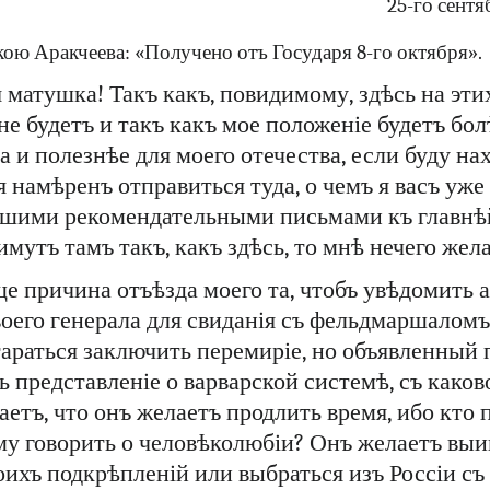
25-го сентя
ою Аракчеева: «Получено отъ Государя 8-го октября».
матушка! Такъ какъ, повидимому, здѣсь на эти
не будетъ и такъ какъ мое положеніе будетъ бо
да и полезнѣе для моего отечества, если буду н
 я намѣренъ отправиться туда, о чемъ я васъ уж
чшими рекомендательными письмами къ главнѣй
мутъ тамъ такъ, какъ здѣсь, то мнѣ нечего жела
е причина отъѣзда моего та, чтобъ увѣдомить 
оего генерала для свиданія съ фельдмаршаломъ
тараться заключить перемиріе, но объявленный 
ь представленіе о варварской системѣ, съ каков
аетъ, что онъ желаетъ продлить время, ибо кто 
му говорить о человѣколюбіи? Онъ желаетъ выи
оихъ подкрѣпленій или выбраться изъ Россіи съ