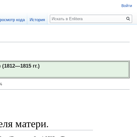
Войти
Поиск
росмотр кода
История
(1812—1815 гг.)
5%
ля матери.