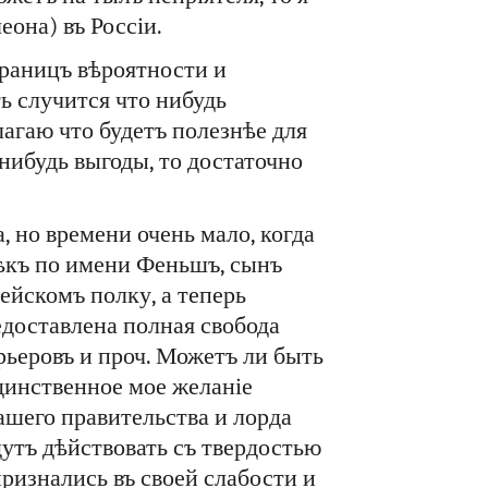
она) въ Россіи.
 границъ вѣроятности и
ь случится что нибудь
лагаю что будетъ полезнѣе для
 нибудь выгоды, то достаточно
, но времени очень мало, когда
ѣкъ по имени Феньшъ, сынъ
ейскомъ полку, а теперь
едоставлена полная свобода
рьеровъ и проч. Можетъ ли быть
Единственное мое желаніе
ашего правительства и лорда
дутъ дѣйствовать съ твердостью
ризнались въ своей слабости и