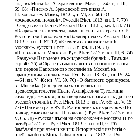
года въ Москвѣ». А. Зражевской. Маякъ, 1842 г., т. III,
69. 68) «Письмо А. Зражевской отъ князя А.
Шаховскаго». Маякъ, 1842 г., т. VI, 35. 69) «О
московскомъ пожарѣ». Русскій Вѣст. 1813, кн. I, 7. 70)
«Солдатская пѣсня». Русскій Вѣст. 1813 г., кн. I, 83. 71)
«Возраженіе на клеветы, вымышленныя на графа Ф. В.
Ростопчина Наполеономъ Бонапартіемъ». Русскій Вѣст.
1813 г., кн. II, 67. 12) «Клеветы о зажигательствѣ
Москвы». Русскій Вѣст. 1813 г., кн. II, 89. 73)
«Наполеонъ въ Москвѣ». Рус. Вѣст. 1813 г., кн. III, 6. 74)
«Раздумье Наполеона въ жидовской бричкѣ». Тамъ же,
стр. 40. 75) «Образецъ самохвальства и наглости слога
или первое Наполеоново посланіе въ Москвѣ къ
французскимъ солдатамъ». Рус. Вѣст. 1813 г., кн. IV, 24
—64; кн. V, 48; кн. VI, 50. 76) «О бытности французовъ
въ Москвѣ». (Изъ дневныхъ записокъ его
превосходительства Ивана Акинфіевича Тутолмина,
самовидца ужасовъ, производимыхъ врагами въ древней
русской столицѣ). Рус. Вѣст. 1813 г., кн. IV, 65; кн. V, 15.
77) «Письмо графа Ф. В. Ростопчина къ издателю». (По
поводу самохвальства Наполеона). Рус. Вѣст. 1813 г., кн.
V, 65. 78) «Русская пѣсня на освобожденіе Москвы 11-го
октября 1812 г.». Рус. Вѣст. 1813 г., кн. VII, 9. 79)
Замѣчанія при чтеніи книги: Историческія извѣстія о
пребываніи въ Москвѣ французовъ въ 1812 г.». Рус.