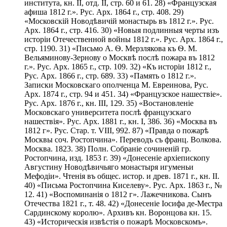
института, кн. II, отд. II, стр. 60 и 61. 28) «Французская
афиша 1812 г.». Рус. Арх. 1864 г., стр. 408. 29)
«Московскій Новодѣвичій монастырь въ 1812 г.». Рус.
Арх. 1864 г., стр. 416. 30) «Новыя подлинныя черты изъ
исторіи Отечественной войны 1812 г.». Рус. Арх. 1864 г.,
стр. 1190. 31) «Письмо А. Ѳ. Мерзлякова къ Ѳ. М.
Вельяминову-Зернову о Москвѣ послѣ пожара въ 1812
г.». Рус. Арх. 1865 г., стр. 109. 32) «Къ исторіи 1812 г.,
Рус. Арх. 1866 г., стр. 689. 33) «Память о 1812 г.».
Записки Московскаго ополченца М. Евреинова, Рус.
Арх. 1874 г., стр. 94 и 451. 34) «Французское нашествіе».
Рус. Арх. 1876 г., кн. III, 129. 35) «Востановленіе
Московскаго университета послѣ французскаго
нашествія». Рус. Арх. 1881 г., кн. I, 386. 36) «Москва въ
1812 г». Рус. Стар. т. VIII, 992. 87) «Правда о пожарѣ
Москвы соч. Ростопчина». Переводъ съ франц. Волкова.
Москва. 1823. 38) Полн. Собраніе сочиненій гр.
Ростопчина, изд. 1853 г. 39) «Донесеніе архіепископу
Августину Новодѣвичьяго монастыря игуменьи
Мефодіи». Чтенія въ общес. истор. и древ. 1871 г., кн. II.
40) «Письма Ростопчина Киселеву». Рус. Арх. 1863 г., №
12. 41) «Воспоминанія о 1812 г». Лажечникова. Сынъ
Отечества 1821 г., т. 48. 42) «Донесеніе Iосифа де-Местра
Сардинскому королю». Архивъ кн. Воронцова кн. 15.
43) «Историческія извѣстія о пожарѣ Московскомъ».