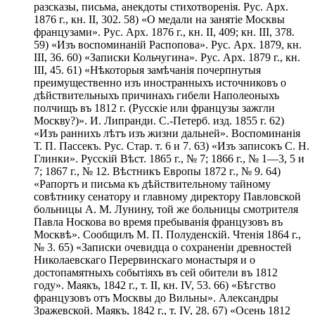
разсказы, письма, анекдоты стихотворенія. Рус. Арх.
1876 г., кн. II, 302. 58) «О медали на занятіе Москвы
французами». Рус. Арх. 1876 г., кн. II, 409; кн. III, 378.
59) «Изъ воспоминаній Распопова». Рус. Арх. 1879, кн.
III, 36. 60) «Записки Кольчугина». Рус. Арх. 1879 г., кн.
III, 45. 61) «Нѣкоторыя замѣчанія почерпнутыя
преимущественно изъ иностранныхъ источниковъ о
дѣйствительныхъ причинахъ гибели Наполеоныхъ
полчищъ въ 1812 г. (Русскіе или французы зажгли
Москву?)». И. Липранди. С.-Петерб. изд. 1855 г. 62)
«Изъ раннихъ лѣтъ изъ жизни дальней». Воспоминанія
Т. П. Пассекъ. Рус. Стар. т. 6 и 7. 63) «Изъ записокъ С. Н.
Глинки». Русскій Вѣст. 1865 г., № 7; 1866 г., № 1—3, 5 и
7; 1867 г., № 12. Вѣстникъ Европы 1872 г., № 9. 64)
«Рапортъ и письма къ дѣйствительному тайному
совѣтнику сенатору и главному директору Павловской
больницы А. М. Лунину, той же больницы смотрителя
Павла Носкова во время пребыванія французовъ въ
Москвѣ». Сообщилъ М. П. Полуденскій. Чтенія 1864 г.,
№ 3. 65) «Записки очевидца о сохраненіи древностей
Николаевскаго Перервинскаго монастыря и о
достопамятныхъ событіяхъ въ сей обители въ 1812
году». Маякъ, 1842 г., т. II, кн. IV, 53. 66) «Бѣгство
французовъ отъ Москвы до Вильны». Александры
Зражевской. Маякъ, 1842 г., т. IV, 28. 67) «Осень 1812