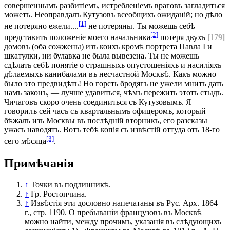
совершеннымъ разбитіемъ, истребленіемъ враговъ загладиться
можетъ. Неоправдалъ Кутузовъ всеобщихъ ожиданій; но дѣло
[1]
не потеряно ежели....
не потеряны. Ты можешь себѣ
[2]
представить положеніе моего начальника
потеря двухъ
[179]
домовъ (оба сожжены) изъ коихъ кромѣ портрета Павла I и
шкатулки, ни булавка не была вывезена. Ты не можешь
сдѣлать себѣ понятіе о страшныхъ опустошеніяхъ и насиліяхъ
дѣлаемыхъ канибалами въ несчастной Москвѣ. Какъ можно
было это предвидѣть! Но горсть бродягъ не ужели мнитъ дать
намъ законъ, — лучше удавиться, чѣмъ пережить этотъ стыдъ.
Чичаговъ скоро очень соединиться съ Кутузовымъ. Я
говорилъ сей часъ съ квартальнымъ офицеромъ, который
бѣжалъ изъ Москвы въ послѣдній вторникъ, его разсказы
ужасъ наводятъ. Вотъ тебѣ копія съ извѣстій оттуда отъ 18-го
[3]
сего мѣсяца
.
Примѣчанія
↑
Точки въ подлинникѣ.
↑
Гр. Ростопчина.
↑
Извѣстія эти дословно напечатаны въ Рус. Арх. 1864
г., стр. 1190. О пребываніи французовъ въ Москвѣ
можно найти, между прочимъ, указанія въ слѣдующихъ