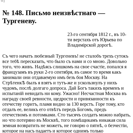
78]
№ 148. Письмо неизвѣстнаго —
Тургеневу.
23-го сентября 1812 г., въ 10-
ти верстахъ отъ Юрьева по
Владимірской дорогѣ.
Съ чего начатъ любезный Тургеневъ! не сталобъ трехъ сутокъ
все тебѣ пересказать, что было съ нами и со мною. Довольно
того, что живъ. Надѣясь слишкомъ на свое счастіе, попался я
французамъ въ руки 2-го сентября, въ самое то время какъ
занимали они отдаваемую имъ безъ боя Москву. На
СтрѣтенкѢ былъ я взятъ и тутъ-же и ускользнулъ у нихъ
чудомъ, послѣ долгаго допроса. Дай Богъ такихъ временъ и
испытаній невидать ни кому. Ужасно! Несчастная Москва въ
награду своей ревности, щедрости и привязанности къ
отечеству горитъ, пламя видно за 130 верстъ. Горе тому, кто
отдалъ ее, великъ его отвѣтъ передъ Богомъ, предъ
отечествомъ и потомками. Сто тысячъ солдатъ можно набрать,
но что потеряно въ Москвѣ, того помѣщикамъ никакая сила
земная возвратить не можетъ, не говорю о пятнѣ, о безчестіи,
которое на насъ падаетъ и которое однимъ только