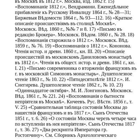
въ Москвѣ въ 1812 г.». Москва, изд. 1862 г. 15)
«Воспоминаніе 1812 г.», Вендрамини. Еженедѣльное
прибавленіе къ Русскому Инвалиду 1864 г., № 28—31;
Биржевыя Вѣдомости 1864 г., № 93—112. 16) «Краткое
описаніе происшествіямъ въ столицѣ Москвѣ».
Московск. Вѣд. 1860 г., №№ 7 и 8. 17) «Письмо въ
редакцію Брокера». Московск. Вѣдом. 1860 г., № 28. 18)
«Воспоминанія старожила о 1812 г.». Московск. Вѣд.
1859 г., № 76. 19) «Воспоминанія о 1812 г.». Кононова.
Чтенія истор. и древн. 1860 г., кн. III. 20) «Описаніе
происшествій въ московскомъ Даниловомъ монастырѣ
въ 1812 г.». Чтенія въ общест. истор. и древн. 1861 г., кн.
I. 21) «Письмо современника о вторженіи французовъ въ
г. въ московскій Симоновъ монастырь». Душеполезное
чтеніе 1863 г., № 10. 22) «Пятидесятилѣтіе 1812 г.». И.
Снегирева. Душеполезное чтеніе 1862 г., № 10. 23)
«Одиннадцатое октября». M. И. Лонгиновъ. Московск.
Вѣд. 1861 г., № 221. 24) «Воспоминанія о бытности
непріятеля въ Москвѣ». Кичеевъ. Рус. Вѣстн. 1856 г., т.
V. 25) «Сравнительная таблица состоянія Москвы до
нашествія французовъ и въ 1817 г.». Сынъ Отечества
1851 г., т. 6. 26) «О состояніи Москвы черезъ четыре часа
по вступленіи въ нея непріятеля». Сынъ Отечества 1817
г., т. 36. 27) «Два рескрипта Императора гр.
Ростопчину». См. Сборникъ Археологическаго