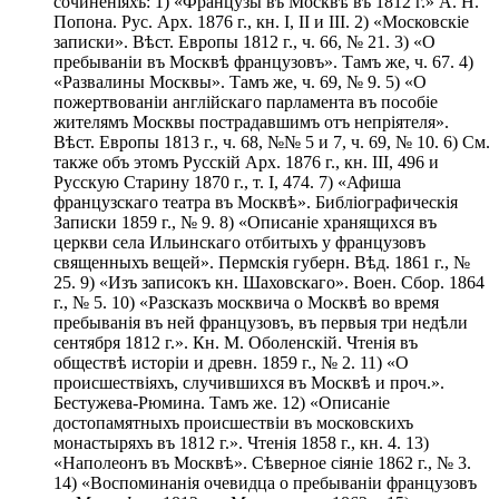
сочиненіяхъ: 1) «Французы въ Москвѣ въ 1812 г.» А. Н.
Попона. Рус. Арх. 1876 г., кн. I, II и III. 2) «Московскіе
записки». Вѣст. Европы 1812 г., ч. 66, № 21. 3) «О
пребываніи въ Москвѣ французовъ». Тамъ же, ч. 67. 4)
«Развалины Москвы». Тамъ же, ч. 69, № 9. 5) «О
пожертвованіи англійскаго парламента въ пособіе
жителямъ Москвы пострадавшимъ отъ непріятеля».
Вѣст. Европы 1813 г., ч. 68, №№ 5 и 7, ч. 69, № 10. 6) См.
также объ этомъ Русскій Арх. 1876 г., кн. III, 496 и
Русскую Старину 1870 г., т. I, 474. 7) «Афиша
французскаго театра въ Москвѣ». Библіографическія
Записки 1859 г., № 9. 8) «Описаніе хранящихся въ
церкви села Ильинскаго отбитыхъ у французовъ
священныхъ вещей». Пермскія губерн. Вѣд. 1861 г., №
25. 9) «Изъ записокъ кн. Шаховскаго». Воен. Сбор. 1864
г., № 5. 10) «Разсказъ москвича о Москвѣ во время
пребыванія въ ней французовъ, въ первыя три недѣли
сентября 1812 г.». Кн. М. Оболенскій. Чтенія въ
обществѣ исторіи и древн. 1859 г., № 2. 11) «О
происшествіяхъ, случившихся въ Москвѣ и проч.».
Бестужева-Рюмина. Тамъ же. 12) «Описаніе
достопамятныхъ происшествіи въ московскихъ
монастыряхъ въ 1812 г.». Чтенія 1858 г., кн. 4. 13)
«Наполеонъ въ Москвѣ». Сѣверное сіяніе 1862 г., № 3.
14) «Воспоминанія очевидца о пребываніи французовъ