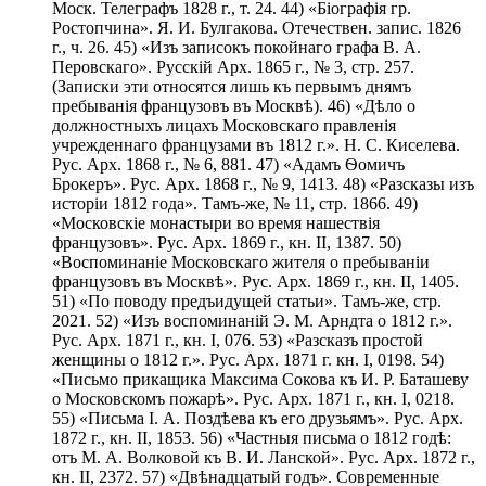
Моск. Телеграфъ 1828 г., т. 24. 44) «Біографія гр.
Ростопчина». Я. И. Булгакова. Отечествен. запис. 1826
г., ч. 26. 45) «Изъ записокъ покойнаго графа В. А.
Перовскаго». Русскій Арх. 1865 г., № 3, стр. 257.
(Записки эти относятся лишь къ первымъ днямъ
пребыванія французовъ въ Москвѣ). 46) «Дѣло о
должностныхъ лицахъ Московскаго правленія
учрежденнаго французами въ 1812 г.». H. С. Киселева.
Рус. Арх. 1868 г., № 6, 881. 47) «Адамъ Ѳомичъ
Брокеръ». Рус. Арх. 1868 г., № 9, 1413. 48) «Разсказы изъ
исторіи 1812 года». Тамъ-же, № 11, стр. 1866. 49)
«Московскіе монастыри во время нашествія
французовъ». Рус. Арх. 1869 г., кн. II, 1387. 50)
«Воспоминаніе Московскаго жителя о пребываніи
французовъ въ Москвѣ». Рус. Арх. 1869 г., кн. II, 1405.
51) «По поводу предъидущей статьи». Тамъ-же, стр.
2021. 52) «Изъ воспоминаній Э. М. Арндта о 1812 г.».
Рус. Арх. 1871 г., кн. I, 076. 53) «Разсказъ простой
женщины о 1812 г.». Рус. Арх. 1871 г. кн. I, 0198. 54)
«Письмо прикащика Максима Сокова къ И. Р. Баташеву
о Московскомъ пожарѣ». Рус. Арх. 1871 г., кн. I, 0218.
55) «Письма I. А. Поздѣева къ его друзьямъ». Рус. Арх.
1872 г., кн. II, 1853. 56) «Частныя письма о 1812 годѣ:
отъ М. А. Волковой къ В. И. Ланской». Рус. Арх. 1872 г.,
кн. II, 2372. 57) «Двѣнадцатый годъ». Современные