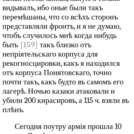
видывалъ, ибо оные были такъ
перемѣшаны, что со всѣхъ сторонъ
представляли фронтъ, и я не думаю,
чтобъ случилось мнѣ когда нибудь
быть
[159]
такъ близко отъ
непріятельскаго корпуса для
рекогносцировки, какъ я находился
отъ корпуса Понятовскаго, точно
почти такъ, какъ будто въ самомъ его
лагерѣ. Ночью казаки атаковали и
убили 200 кирасировъ, а 115 ч. взяли въ
плѣнъ.
Сегодня поутру армія прошла 10