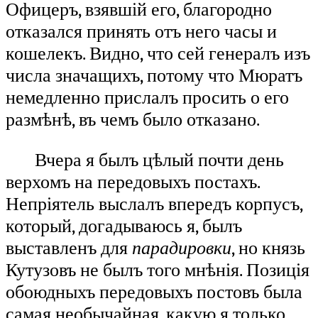
Офицеръ, взявшій его, благородно
отказался принять отъ него часы и
кошелекъ. Видно, что сей генералъ изъ
числа значащихъ, потому что Мюратъ
немедленно прислалъ просить о его
размѣнѣ, въ чемъ было отказано.
Вчера я былъ цѣлый почти день
верхомъ на передовыхъ постахъ.
Непріятель выслалъ впередъ корпусъ,
который, догадываюсь я, былъ
выставленъ для
парадировки
, но князь
Кутузовъ не былъ того мнѣнія. Позиція
обоюдныхъ передовыхъ постовъ была
самая необычайная, какую я только