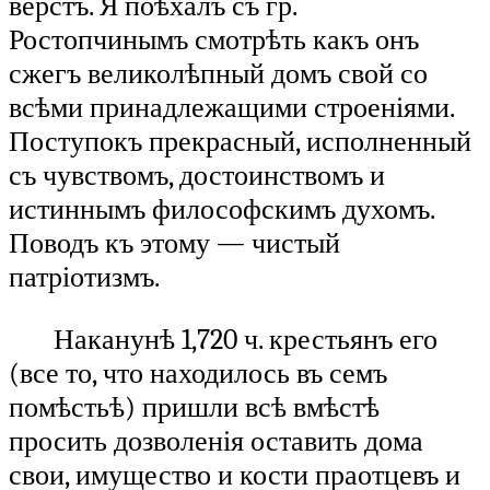
верстъ. Я поѣхалъ съ гр.
Ростопчинымъ смотрѣть какъ онъ
сжегъ великолѣпный домъ свой со
всѣми принадлежащими строеніями.
Поступокъ прекрасный, исполненный
съ чувствомъ, достоинствомъ и
истиннымъ философскимъ духомъ.
Поводъ къ этому — чистый
патріотизмъ.
Наканунѣ 1,720 ч. крестьянъ его
(все то, что находилось въ семъ
помѣстьѣ) пришли всѣ вмѣстѣ
просить дозволенія оставить дома
свои, имущество и кости праотцевъ и