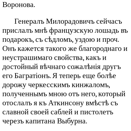
Воронова.
Генералъ Милорадовичъ сейчасъ
прислалъ мнѣ французскую лошадь въ
подарокъ, съ сѣдломъ, уздою и проч.
Онъ кажется такого же благороднаго и
неустрашимаго свойства, какъ и
достойный вѣчнаго сожалѣнія другъ
его Багратіонъ. Я теперь еще болѣе
дорожу черкесскимъ кинжаломъ,
полученнымъ мною отъ него, который
отослалъ я къ Аткинсону вмѣстѣ съ
славной своей саблей и пистолетъ
черезъ капитана Выбурна.