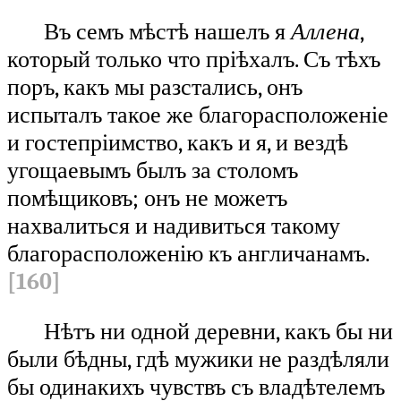
Въ семъ мѣстѣ нашелъ я
Аллена
,
который только что пріѣхалъ. Съ тѣхъ
поръ, какъ мы разстались, онъ
испыталъ такое же благорасположеніе
и гостепріимство, какъ и я, и вездѣ
угощаевымъ былъ за столомъ
помѣщиковъ; онъ не можетъ
нахвалиться и надивиться такому
благорасположенію къ англичанамъ.
[160]
Нѣтъ ни одной деревни, какъ бы ни
были бѣдны, гдѣ мужики не раздѣляли
бы одинакихъ чувствъ съ владѣтелемъ