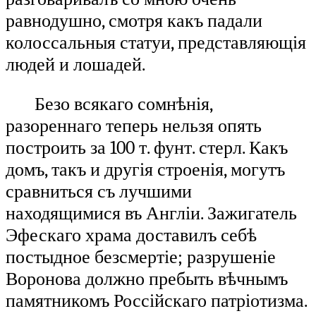
равнодушно, смотря какъ падали
колоссальныя статуи, представляющія
людей и лошадей.
Безо всякаго сомнѣнія,
разореннаго теперь нельзя опять
построить за 100 т. фунт. стерл. Какъ
домъ, такъ и другія строенія, могутъ
сравниться съ лучшими
находящимися въ Англіи. Зажигатель
Эфескаго храма доставилъ себѣ
постыдное безсмертіе; разрушеніе
Воронова должно пребыть вѣчнымъ
памятникомъ Россійскаго патріотизма.