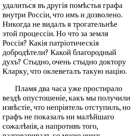
удалиться въ другія помѣстья графа
внутри Россіи, что имъ и дозволено.
Никогда не видалъ я трогательнѣе
этой процессіи. Но что̀ за земля
Россія? Какія патріотическія
добродѣтели? Какой благородный
духъ? Стыдно, очень стыдно доктору
Кларку, что оклеветалъ такую націю.
Пламя два часа уже простирало
вездѣ опустошеніе, какъ мы получили
извѣстіе, что непріятель отступилъ, но
графъ не показалъ ни малѣйшаго
сожалѣнія, а напротивъ того,
разговаривалъ со мною очень