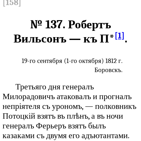
[158]
№ 137. Робертъ
[1]
Вильсонъ — къ П*
.
19-го сентября (1-го октября) 1812 г.
Боровскъ.
Третьяго дня генералъ
Милорадовичъ атаковалъ и прогналъ
непріятеля съ урономъ, — полковникъ
Потоцкій взятъ въ плѣнъ, а въ ночи
генералъ Ферьеръ взятъ былъ
казаками съ двумя его адъютантами.