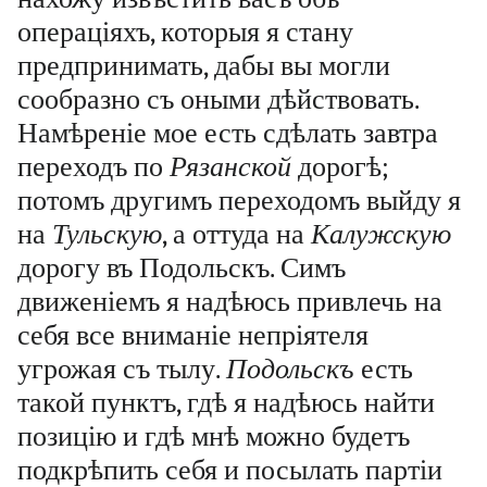
операціяхъ, которыя я стану
предпринимать, дабы вы могли
сообразно съ оными дѣйствовать.
Намѣреніе мое есть сдѣлать завтра
переходъ по
Рязанской
дорогѣ;
потомъ другимъ переходомъ выйду я
на
Тульскую
, а оттуда на
Калужскую
дорогу въ Подольскъ. Симъ
движеніемъ я надѣюсь привлечь на
себя все вниманіе непріятеля
угрожая съ тылу.
Подольскъ
есть
такой пунктъ, гдѣ я надѣюсь найти
позицію и гдѣ мнѣ можно будетъ
подкрѣпить себя и посылать партіи