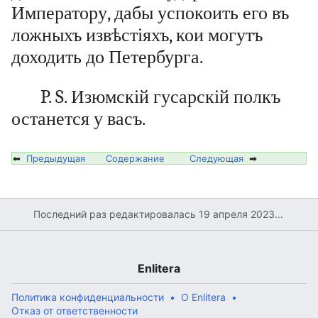
Императору, дабы успокоить его въ
ложныхъ извѣстіяхъ, кои могутъ
доходить до Петербурга.
P. S. Изюмскій гусарскій полкъ
останется у васъ.
⬅
Предыдущая
Содержание
Следующая
➡
Последний раз редактировалась 19 апреля 2023 в 08:15
Enlitera
Политика конфиденциальности
О Enlitera
Отказ от ответственности