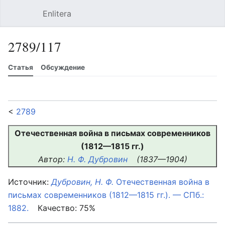
Enlitera
Открыть главное меню
Найти
Пользовательское меню
2789/117
Статья
Обсуждение
Язык
Следить
История
Править
Ещё
<
2789
Отечественная война в письмах современников
(1812—1815 гг.)
Автор:
Н. Ф. Дубровин
(1837—1904)
Источник:
Дубровин, Н. Ф.
Отечественная война в
письмах современников (1812—1815 гг.). — СПб.:
1882.
Качество: 75%