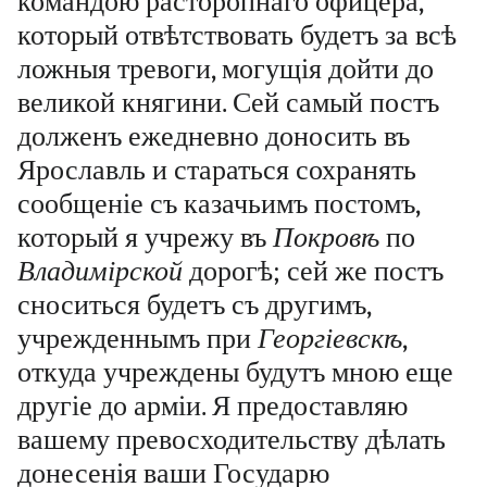
командою расторопнаго офицера,
который отвѣтствовать будетъ за всѣ
ложныя тревоги, могущія дойти до
великой княгини. Сей самый постъ
долженъ ежедневно доносить въ
Ярославль и стараться сохранять
сообщеніе съ казачьимъ постомъ,
который я учрежу въ
Покровѣ
по
Владимірской
дорогѣ; сей же постъ
сноситься будетъ съ другимъ,
учрежденнымъ при
Георгіевскѣ
,
откуда учреждены будутъ мною еще
другіе до арміи. Я предоставляю
вашему превосходительству дѣлать
донесенія ваши Государю