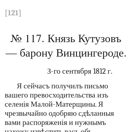
[121]
№ 117. Князь Кутузовъ
— барону Винцингероде.
З-го сентября 1812 г.
Я сейчасъ получилъ письмо
вашего превосходительства изъ
селенія Малой-Матерщины. Я
чрезвычайно одобряю сдѣланныя
вами распоряженія и нужнымъ
нахожу извѣстить васъ объ