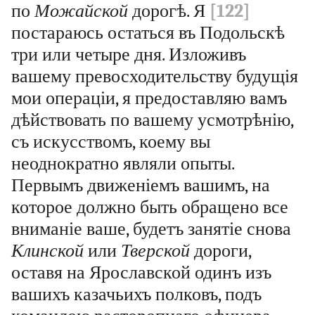
по
Можайской
дорогѣ. Я
[122]
постараюсь остаться въ Подольскѣ
три или четыре дня. Изложивъ
вашему превосходительству будущія
мои операціи, я предоставляю вамъ
дѣйствовать по вашему усмотрѣнію,
съ искусствомъ, коему вы
неоднократно являли опыты.
Первымъ движеніемъ вашимъ, на
которое должно быть обращено все
вниманіе ваше, будетъ занятіе снова
Клинской
или
Тверской
дороги,
оставя на Ярославской одинъ изъ
вашихъ казачьихъ полковъ, подъ