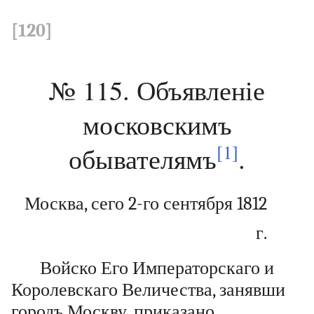
[120]
№ 115. Объявленіе
московскимъ
[1]
обывателямъ
.
Москва, сего 2-го сентября 1812
г.
Войско Его Императорскаго и
Королевскаго Величества, занявши
городъ Москву, приказано