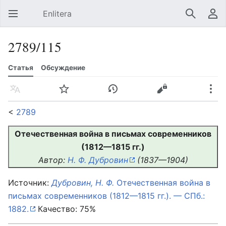
Enlitera
Открыть главное меню
Найти
Пользовательское меню
2789/115
Статья
Обсуждение
Язык
Следить
История
Править
Ещё
<
2789
Отечественная война в письмах современников
(1812—1815 гг.)
Автор:
Н. Ф. Дубровин
(1837—1904)
Источник:
Дубровин, Н. Ф.
Отечественная война в
письмах современников (1812—1815 гг.). — СПб.:
1882.
Качество: 75%