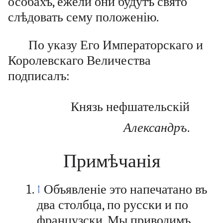
особахъ, ежели они будутъ свято
слѣдовать сему положенію.
По указу Его Императорскаго и
Королевскаго Величества
подписалъ:
Князь нефшательскій
Александръ
.
Примѣчанія
↑
Объявленіе это напечатано въ
два столбца, по русски и по
французски. Мы приводимъ