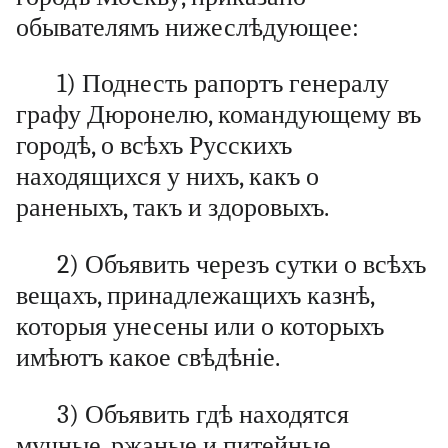
обывателямъ нижеслѣдующее:
1) Поднесть рапортъ генералу
графу Дюронелю, командующему въ
городѣ, о всѣхъ Русскихъ
находящихся у нихъ, какъ о
раненыхъ, такъ и здоровыхъ.
2) Объявить черезъ сутки о всѣхъ
вещахъ, принадлежащихъ казнѣ,
которыя унесены или о которыхъ
имѣютъ какое свѣдѣніе.
3) Объявить гдѣ находятся
мучные, ржаные и питейные