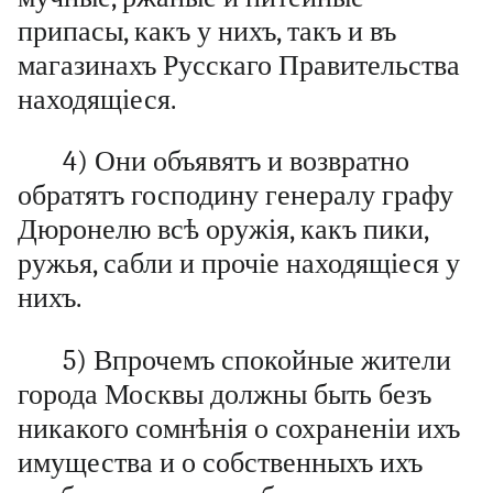
припасы, какъ у нихъ, такъ и въ
магазинахъ Русскаго Правительства
находящіеся.
4) Они объявятъ и возвратно
обратятъ господину генералу графу
Дюронелю всѣ оружія, какъ пики,
ружья, сабли и прочіе находящіеся у
нихъ.
5) Впрочемъ спокойные жители
города Москвы должны быть безъ
никакого сомнѣнія о сохраненіи ихъ
имущества и о собственныхъ ихъ