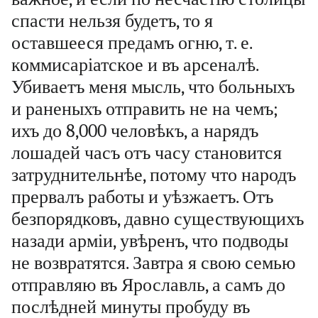
спасти нельзя будетъ, то я
оставшееся предамъ огню, т. е.
коммисаріатское и въ арсеналѣ.
Убиваетъ меня мысль, что больныхъ
и раненыхъ отправить не на чемъ;
ихъ до 8,000 человѣкъ, а нарядъ
лошадей часъ отъ часу становится
затруднительнѣе, потому что народъ
прервалъ работы и уѣзжаетъ. Отъ
безпорядковъ, давно существующихъ
назади арміи, увѣренъ, что подводы
не возвратятся. Завтра я свою семью
отправляю въ Ярославль, а самъ до
послѣдней минуты пробуду въ