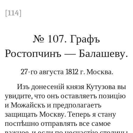
[114]
№ 107. Графъ
Ростопчинъ — Балашеву.
27-го августа 1812 г. Москва.
Изъ донесеній князя Кутузова вы
увидите, что онъ оставляетъ позицію
и Можайскъ и предполагаетъ
защищать Москву. Теперь я стану
поспѣшно отправлять все самое
важное, и если по несчастію столицы