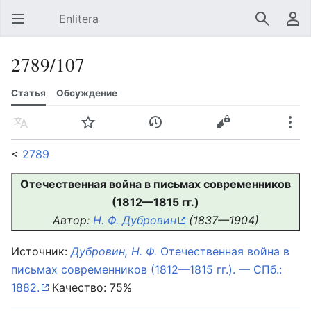
Enlitera
Открыть главное меню
Найти
Пользовательское меню
2789/107
Статья
Обсуждение
Язык
Следить
История
Править
Ещё
<
2789
Отечественная война в письмах современников
(1812—1815 гг.)
Автор:
Н. Ф. Дубровин
(1837—1904)
Источник:
Дубровин, Н. Ф.
Отечественная война в
письмах современников (1812—1815 гг.). — СПб.:
1882.
Качество: 75%