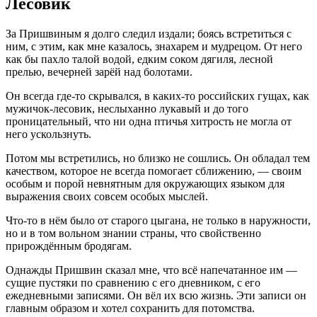
Лесовик
За Пришвиным я долго следил издали; боясь встретиться с
ним, с этим, как мне казалось, знахарем и мудрецом. От него
как бы пахло талой водой, едким соком
дягиля
, лесной
прелью, вечерней зарёй над болотами.
Он всегда где-то скрывался, в каких-то российских гущах, как
мужичок-лесовик, неслыханно лукавый и до того
проницательный, что ни одна птичья хитрость не могла от
него ускользнуть.
Потом мы встретились, но близко не сошлись. Он обладал тем
качеством, которое не всегда помогает сближению, — своим
особым и порой невнятным для окружающих языком для
выражения своих совсем особых мыслей.
Что-то в нём было от старого цыгана, не только в наружности,
но и в том вольном знании страны, что свойственно
прирождённым бродягам.
Однажды Пришвин сказал мне, что всё напечатанное им —
сущие пустяки по сравнению с его дневником, с его
ежедневными записями. Он вёл их всю жизнь. Эти записи он
главным образом и хотел сохранить для потомства.