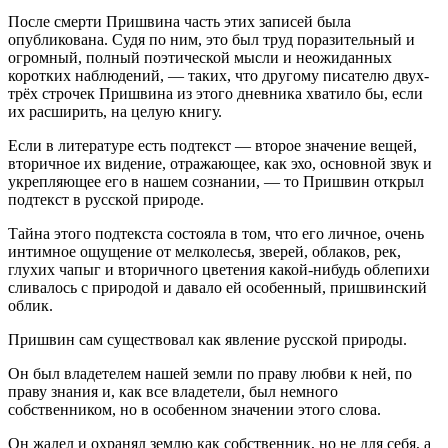
После смерти Пришвина часть этих записей была
опубликована. Судя по ним, это был труд поразительный и
огромный, полный поэтической мысли и неожиданных
коротких наблюдений, — таких, что другому писателю двух-
трёх строчек Пришвина из этого дневника хватило бы, если
их расширить, на целую книгу.
Если в литературе есть подтекст — второе значение вещей,
вторичное их видение, отражающее, как эхо, основной звук и
укрепляющее его в нашем сознании, — то Пришвин открыл
подтекст в русской природе.
Тайна этого подтекста состояла в том, что его личное, очень
интимное ощущение от мелколесья, зверей, облаков, рек,
глухих
чапыг
и вторичного цветения какой-нибудь облепихи
сливалось с природой и давало ей особенный, пришвинский
облик.
Пришвин сам существовал как явление русской природы.
Он был владетелем нашей земли по праву любви к ней, по
праву знания и, как все владетели, был немного
собственником, но в особенном значении этого слова.
Он жалел и охранял землю как собственник, но не для себя, а