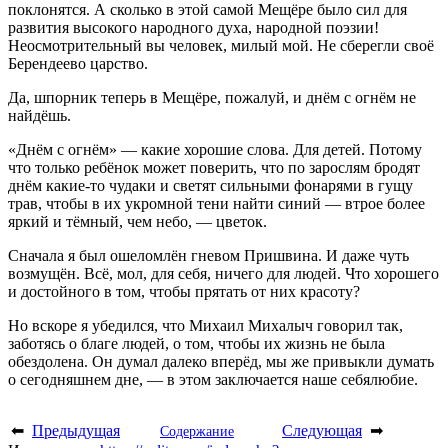
поклонятся. А сколько в этой самой Мещёре было сил для
развития высокого народного духа, народной поэзии!
Неосмотрительный вы человек, милый мой. Не сберегли своё
Берендеево царство.
Да, шпорник теперь в Мещёре, пожалуй, и днём с огнём не
найдёшь.
«Днём с огнём» — какие хорошие слова. Для детей. Потому
что только ребёнок может поверить, что по зарослям бродят
днём какие-то чудаки и светят сильными фонарями в гущу
трав, чтобы в их укромной тени найти синий — втрое более
яркий и тёмный, чем небо, — цветок.
Сначала я был ошеломлён гневом Пришвина. И даже чуть
возмущён. Всё, мол, для себя, ничего для людей. Что хорошего
и достойного в том, чтобы прятать от них красоту?
Но вскоре я убедился, что Михаил Михалыч говорил так,
заботясь о благе людей, о том, чтобы их жизнь не была
обездолена. Он думал далеко вперёд, мы же привыкли думать
о сегодняшнем дне, — в этом заключается наше себялюбие.
⬅
Предыдущая
Следующая
➡
Содержание