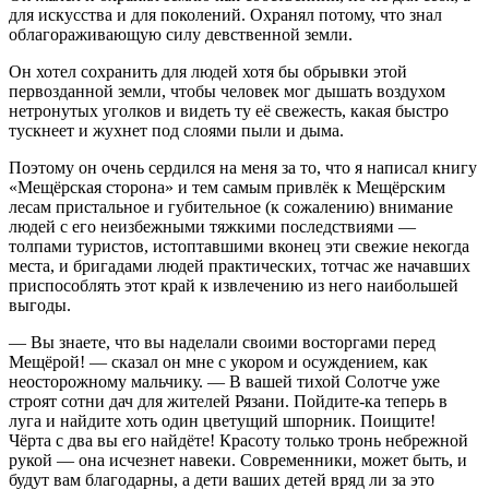
для искусства и для поколений. Охранял потому, что знал
облагораживающую силу девственной земли.
Он хотел сохранить для людей хотя бы обрывки этой
первозданной земли, чтобы человек мог дышать воздухом
нетронутых уголков и видеть ту её свежесть, какая быстро
тускнеет и жухнет под слоями пыли и дыма.
Поэтому он очень сердился на меня за то, что я написал книгу
«Мещёрская сторона» и тем самым привлёк к Мещёрским
лесам пристальное и губительное (к сожалению) внимание
людей с его неизбежными тяжкими последствиями —
толпами туристов, истоптавшими вконец эти свежие некогда
места, и бригадами людей практических, тотчас же начавших
приспособлять этот край к извлечению из него наибольшей
выгоды.
— Вы знаете, что вы наделали своими восторгами перед
Мещёрой! — сказал он мне с укором и осуждением, как
неосторожному мальчику. — В вашей тихой Солотче уже
строят сотни дач для жителей Рязани. Пойдите-ка теперь в
луга и найдите хоть один цветущий шпорник. Поищите!
Чёрта с два вы его найдёте! Красоту только тронь небрежной
рукой — она исчезнет навеки. Современники, может быть, и
будут вам благодарны, а дети ваших детей вряд ли за это