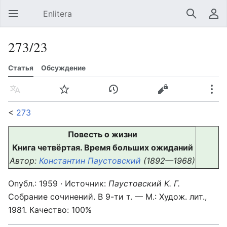
Enlitera
Открыть главное меню
Найти
Пользовательское меню
273/23
Статья
Обсуждение
Язык
Следить
История
Править
Ещё
<
273
Повесть о жизни
Книга четвёртая. Время больших ожиданий
Автор:
Константин Паустовский
(1892—1968)
Опубл.: 1959 · Источник:
Паустовский К. Г.
Собрание сочинений. В 9-ти т. — М.: Худож. лит.,
1981. Качество: 100%