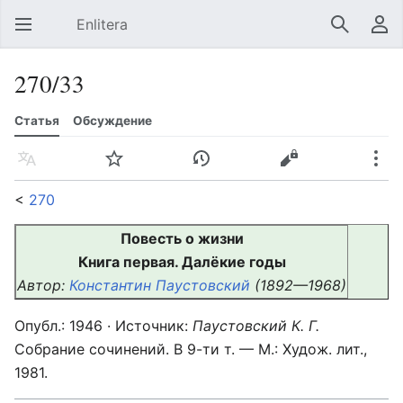
Enlitera
Открыть главное меню
Найти
Пользовательское меню
270/33
Статья
Обсуждение
Язык
Следить
История
Править
Ещё
<
270
Повесть о жизни
Книга первая. Далёкие годы
Автор:
Константин Паустовский
(1892—1968)
Опубл.: 1946 · Источник:
Паустовский К. Г.
Собрание сочинений. В 9-ти т. — М.: Худож. лит.,
1981.