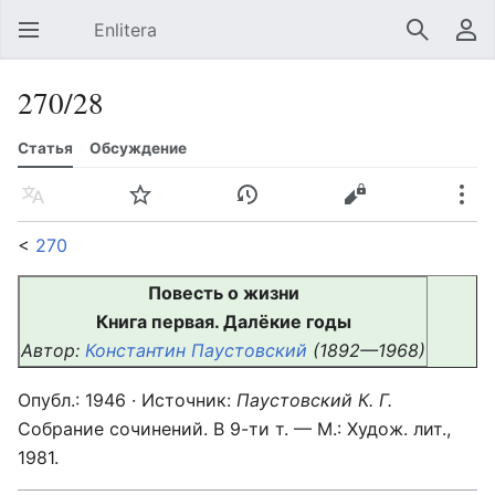
Enlitera
Открыть главное меню
Найти
Пользовательское меню
270/28
Статья
Обсуждение
Язык
Следить
История
Править
Ещё
<
270
Повесть о жизни
Книга первая. Далёкие годы
Автор:
Константин Паустовский
(1892—1968)
Опубл.: 1946 · Источник:
Паустовский К. Г.
Собрание сочинений. В 9-ти т. — М.: Худож. лит.,
1981.