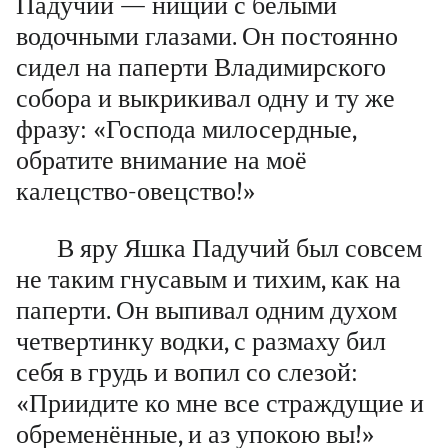
Падучий — нищий с белыми
водочными глазами. Он постоянно
сидел на паперти Владимирского
собора и выкрикивал одну и ту же
фразу: «Господа милосердные,
обратите внимание на моё
калецство-овецство!»
В яру Яшка Падучий был совсем
не таким гнусавым и тихим, как на
паперти. Он выпивал одним духом
четвертинку водки, с размаху бил
себя в грудь и вопил со слезой:
«Приидите ко мне все страждущие и
обременённые, и аз упокою вы!»