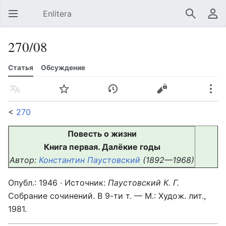
Enlitera
Открыть главное меню
Найти
Пользовательское меню
270/08
Статья
Обсуждение
Язык
Следить
История
Править
Ещё
<
270
Повесть о жизни
Книга первая. Далёкие годы
Автор:
Константин Паустовский
(1892—1968)
Опубл.: 1946 · Источник:
Паустовский К. Г.
Собрание сочинений. В 9-ти т. — М.: Худож. лит.,
1981.