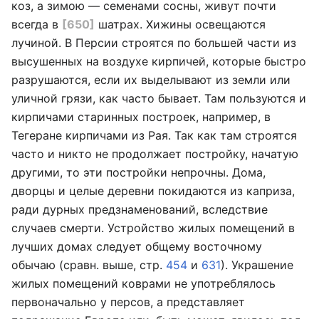
коз, а зимою — семенами сосны, живут почти
всегда в
[650]
шатрах. Хижины освещаются
лучиной. В Персии строятся по большей части из
высушенных на воздухе кирпичей, которые быстро
разрушаются, если их выделывают из земли или
уличной грязи, как часто бывает. Там пользуются и
кирпичами старинных построек, например, в
Тегеране кирпичами из Рая. Так как там строятся
часто и никто не продолжает постройку, начатую
другими, то эти постройки непрочны. Дома,
дворцы и целые деревни покидаются из каприза,
ради дурных предзнаменований, вследствие
случаев смерти. Устройство жилых помещений в
лучших домах следует общему восточному
обычаю (сравн. выше, стр.
454
и
631
). Украшение
жилых помещений коврами не употреблялось
первоначально у персов, а представляет