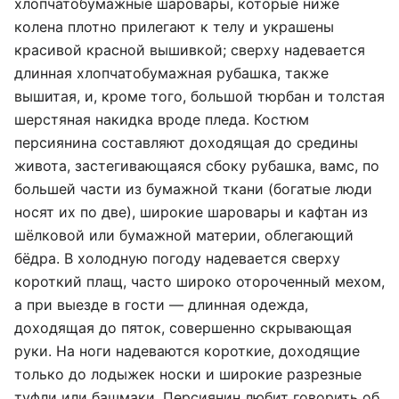
хлопчатобумажные шаровары, которые ниже
колена плотно прилегают к телу и украшены
красивой красной вышивкой; сверху надевается
длинная хлопчатобумажная рубашка, также
вышитая, и, кроме того, большой тюрбан и толстая
шерстяная накидка вроде пледа. Костюм
персиянина составляют доходящая до средины
живота, застегивающаяся сбоку рубашка, вамс, по
большей части из бумажной ткани (богатые люди
носят их по две), широкие шаровары и кафтан из
шёлковой или бумажной материи, облегающий
бёдра. В холодную погоду надевается сверху
короткий плащ, часто широко отороченный мехом,
а при выезде в гости — длинная одежда,
доходящая до пяток, совершенно скрывающая
руки. На ноги надеваются короткие, доходящие
только до лодыжек носки и широкие разрезные
туфли или башмаки. Персиянин любит говорить об