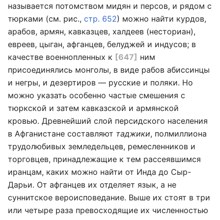
называется потомством мидян и персов, и рядом с
тюрками (см. рис.,
стр. 652
) можно найти курдов,
арабов, армян, кавказцев, халдеев (несториан),
евреев, цыган, афганцев, белуджей и индусов; в
качестве военнопленных к
[647]
ним
присоединялись монголы, в виде рабов абиссинцы
и негры, и дезертиров — русские и поляки. Но
можно указать особенно частые смешения с
тюркской и затем кавказской и армянской
кровью. Древнейший слой персидского населения
в Афганистане составляют
таджики
, полмиллиона
трудолюбивых земледельцев, ремесленников и
торговцев, принадлежащие к тем рассеявшимся
иранцам, каких можно найти от Инда до Сыр-
Дарьи. От афганцев их отделяет язык, а не
суннитское вероисповедание. Выше их стоят в три
или четыре раза превосходящие их численностью