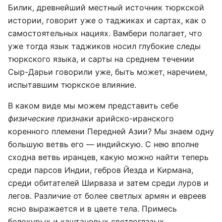
Билик, древнейший местный источник тюркской
истории, говорит уже о таджиках и сартах, как о
самостоятельных нациях. Вамбери полагает, что
уже тогда язык таджиков носил глубокие следы
тюркского языка, и сарты на среднем течении
Сыр-Дарьи говорили уже, быть может, наречием,
испытавшим тюркское влияние.
В каком виде мы можем представить себе
физические признаки
арийско-иранского
коренного племени Передней Азии? Мы знаем одну
большую ветвь его — индийскую. С нею вполне
сходна ветвь иранцев, какую можно найти теперь
среди парсов Индии, гебров Йезда и Кирмана,
среди обитателей Ширваза и затем среди луров и
легов. Различие от более светлых армян и евреев
ясно выражается и в цвете тела. Примесь
белокурых и каштановых светлоглазых