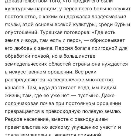
Доказательством того, что предки его были
культурным народом, у перса всего больше служит
постоянство, с каким он держался
возделывания
почвы
, этой основы всякой культуры, среди бурь и
опустошений. Турецкая поговорка: «Где есть
земля и вода, там есть и перс», — обрисовывает
его любовь к земле. Персия богата пригодной для
обработки почвой, но в большинстве
земледельческих областей страны она нуждается
в искусственном орошении. Все реки
распределяются на бесконечное множество
каналов. Там, куда достигает вода, мы видим
жизнь; там, где её уже нет — пустыню. Даже
солончаковая почва при постоянном орошении
превращается в превосходную полевую землю.
Редкое население, вместе с равнодушием
правительства ко всякому улучшению участи и
труда земледельца, является причиной