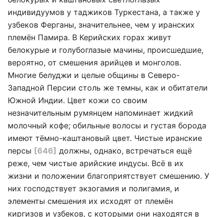
индивидуумов у таджиков Туркестана, а также у
узбеков Ферганы, значительнее, чем у иранских
племён Памира. В Керийских горах живут
белокурые и голубоглазые мачины, происшедшие,
вероятно, от смешения арийцев и монголов.
Многие белуджи и целые общины в Северо-
Западной Персии столь же темны, как и обитатели
Южной Индии. Цвет кожи со своим
незначительным румянцем напоминает жидкий
молочный кофе; обильные волосы и густая борода
имеют тёмно-каштановый цвет. Чистые иранские
персы
[646]
должны, однако, встречаться ещё
реже, чем чистые арийские индусы. Всё в их
жизни и положении благоприятствует смешению. У
них господствует экзогамия и полигамия, и
элементы смешения их исходят от племён
киргизов и узбеков, с которыми они находятся в