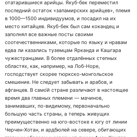
отатарившиеся арийцы. Якуб-бек переместил
последний остаток «запамирских арийцев», племя
в 1000—1500 индивидуумов, и посадил на их
место китайцев. Якуб-бек был сам кокандец и
заполнял все важные посты своими
соотечественниками, которые по языку и нравам
едва ли казались туземцам Ярканда и Кашгара
чужестранцами. В более отдалённых степных
областях, как, например, на Лоб-Норе,
господствует скорее тюркско-монгольское
смешение. Не следует забывать и арабов, и
афганцев. В само́й стране различают в настоящее
время два главных племени — мачинов,
занимавших, по-видимому, первоначально
большую часть страны, а теперь живущих
преимущественно на юго-востоке к югу от линии
Черчен-Хотан, и ардбюлей на севере, обитающих