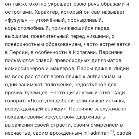
он также охотно украшает свою речь образами и
остротами. Характер, который он сам называет
«фузуль» — утончённый, пронырливый,
корыстолюбивый, принижающийся перед
высшими, повелительный перед низшими, с
поверхностным образованием, часто встречается
в Персии, в особенности в Испагани. Персияне
пользуются славой превосходных дипломатов,
комиссионеров и маклеров. Парсы даже в Индии
из всех рас стоят всего ближе к англичанам, и
одни занимают положение, недоступное для
прочих туземцев. Часто цитируемый стих Сади
говорит: «Ложь для доброй цели лучше истины,
возбуждающей вражду». Персияне заслуживают
похвалы своим искусством сдерживать
выражения своей страсти, своим смирением в
[1]
несчастье, своим врождённым nil admirari
, своей