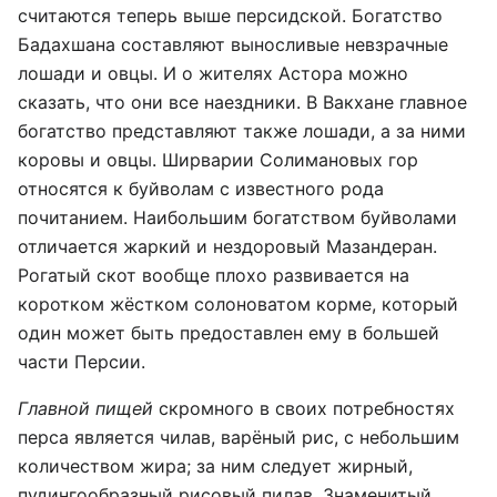
считаются теперь выше персидской. Богатство
Бадахшана составляют выносливые невзрачные
лошади и овцы. И о жителях Астора можно
сказать, что они все наездники. В Вакхане главное
богатство представляют также лошади, а за ними
коровы и овцы. Ширварии Солимановых гор
относятся к буйволам с известного рода
почитанием. Наибольшим богатством буйволами
отличается жаркий и нездоровый Мазандеран.
Рогатый скот вообще плохо развивается на
коротком жёстком солоноватом корме, который
один может быть предоставлен ему в большей
части Персии.
Главной пищей
скромного в своих потребностях
перса является чилав, варёный рис, с небольшим
количеством жира; за ним следует жирный,
пудингообразный рисовый пилав. Знаменитый