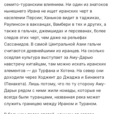
семито-туранским влиянием. Ни один из знатоков
нынешнего Ирана не ищет иранских черт в
населении Персии; Ханыков видит в таджиках,
Раулинсон в вакханцах, Вамбери в тех и других, а
также в гальчах, джемшидах и персеванах, более
следов этих черт, чем даже на рельефах
Сассанидов. В самой Центральной Азии гальчи
считаются древнейшими из иранцев. На сколько
оседлая культура выступает за Аму-Дарью
навстречу китайцам, там можно искать иранских
элементов — до Турфана и Хотена. На север они
доходили через Ходжент до Джаджа и Бинакета
(Пенакета). Лишь потому, что по ту сторону Аму-
Дарьи рядом с ними жили
номады
, которые не
всегда были туранцами, названная река может
служить границею между Ираном и Тураном.