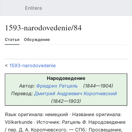
Enlitera
Открыть главное меню
Найти
Пользовательское меню
1593-narodovedenie/84
Статья
Обсуждение
Язык
Следить
История
Править
Ещё
<
1593-narodovedenie
Народоведение
Автор:
Фридрих Ратцель
(1844—1904)
Перевод:
Дмитрий Андреевич Коропчевский
(1842—1903)
Язык оригинала: немецкий · Название оригинала:
Völkerkunde · Источник:
Ратцель Ф.
Народоведение
/ пер. Д. А. Коропчевского. — СПб.: Просвещение,