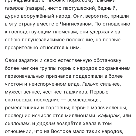
принадлежащих также к тюркскому племени
газаров
(газара), чисто пастушеский, бедный,
дурно вооружённый народ. Они, вероятно, пришли
в эту страну вместе с Чингисханом. По отношению
к господствующим племенам, они удержали за
собою полунезависимое положение, но первые
презрительно относятся к ним.
Свои задатки и свою естественную обстановку
более мелкие группы горных народов сохранением
первоначальных признаков поддержали в более
чистом и неиспорченном виде.
Гальчи
сильнее,
мужественнее, честнее таджиков. Первые —
скотоводы, последние — земледельцы,
ремесленники и торговцы; первые малочисленны,
последние исчисляются миллионами.
Кафирам
, или
сиапошам
, и
дардам
воздаётся хвала в том
отношении, что на Востоке мало таких народов,