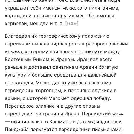
прибавляется хан или бек. Благочестивые люди
украшают себя именем меккского пилигримма,
хаджи, или, по имени других мест богомолья,
кербелай, мешеди и т. п.
[649]
Благодаря их географическому положению
персиянам выпала видная роль в распространении
ислама
, которому пришлось проникнуть между
Восточным Римом и Ираном. Иран пал всего
раньше и доставил фанатикам Аравии богатую
культуру и большие средства для дальнейшей
пропаганды. Мекка давно уже была знакома
персидским торговцам, и персияне служили в
армии, с которой Магомет одержал победу.
Персидское влияние и в другие страны
переступает за границы Ирана. Персидский
язык
— официальный в Кашмире и Джему; индостани
Пенджаба пользуется персидскими письменами,