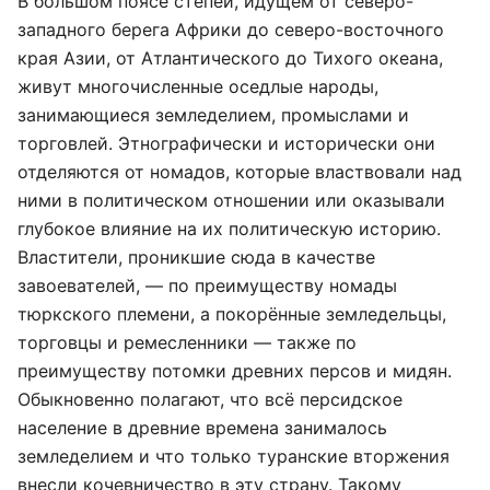
В большом поясе степей, идущем от северо-
западного берега Африки до северо-восточного
края Азии, от Атлантического до Тихого океана,
живут многочисленные оседлые народы,
занимающиеся земледелием, промыслами и
торговлей. Этнографически и исторически они
отделяются от
номадов
, которые властвовали над
ними в политическом отношении или оказывали
глубокое влияние на их политическую историю.
Властители, проникшие сюда в качестве
завоевателей, — по преимуществу
номады
тюркского племени, а покорённые земледельцы,
торговцы и ремесленники — также по
преимуществу потомки древних персов и мидян.
Обыкновенно полагают, что всё персидское
население в древние времена занималось
земледелием и что только туранские вторжения
внесли кочевничество в эту страну. Такому