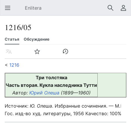
Enlitera
Открыть главное меню
Найти
Пользовательское меню
1216/05
Статья
Обсуждение
Язык
Следить
История
Править
Ещё
<
1216
Три толстяка
Часть вторая. Кукла наследника Тутти
Автор:
Юрий Олеша
(1899—1960)
Источник:
Ю. Олеша
. Избранные сочинения. — М.:
Гос. изд-во худ. литературы, 1956 Качество: 100%