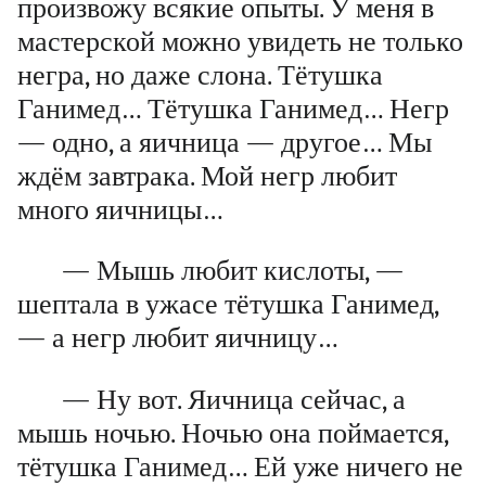
произвожу всякие опыты. У меня в
мастерской можно увидеть не только
негра, но даже слона. Тётушка
Ганимед… Тётушка Ганимед… Негр
— одно, а яичница — другое… Мы
ждём завтрака. Мой негр любит
много яичницы…
— Мышь любит кислоты, —
шептала в ужасе тётушка Ганимед,
— а негр любит яичницу…
— Ну вот. Яичница сейчас, а
мышь ночью. Ночью она поймается,
тётушка Ганимед… Ей уже ничего не